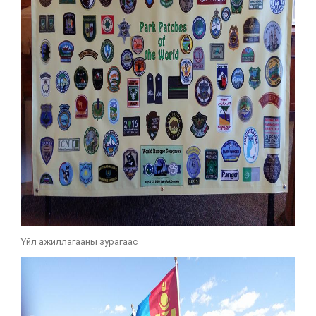
Үйл ажиллагааны зурагаас