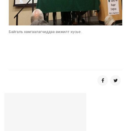
Байгаль хамгаалагчиддаа амжилт хүсье .