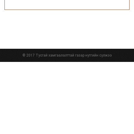
© 2017 Тусгай хамгаалалттай газар нутгийн сүлжээ