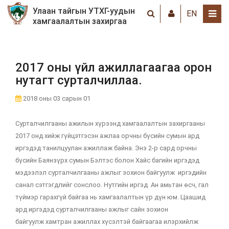
Улаан тайгын УТХГ-уудын
EN
хамгаалалтын захиргаа
2017 оны үйл ажиллагаагаа орон
нутагт сурталчиллаа.
2018 оны 03 сарын 01
Сурталчилгааны ажилын хүрээнд хамгаалалтын захиргааны
2017 онд хийж гүйцэтгэсэн ажлаа орчны бүсийн сумын ард
иргэдэд танилцуулан ажиллаж байна. Энэ 2-р сард орчны
бүсийн Баянзүрх сумын Бэлтэс болон Хайс багийн иргэдэд
мэдээлэл сурталчилгааны ажлыг зохион байгуулж иргэдийн
санал сэтгэгдлийг сонслоо. Нутгийн иргэд Ан амьтан өсч, гал
түймэр гарахгүй байгаа нь хамгаалалтын үр дүн юм. Цаашид
ард иргэдэд сурталчилгааны ажлыг сайн зохион
байгуулж хамтран ажиллах хүсэлтэй байгаагаа илэрхийлж