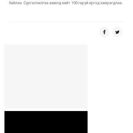
байлаа. Сурталчилгаа ажилд нийт 100 гаруй иргэд хамрагдлаа.