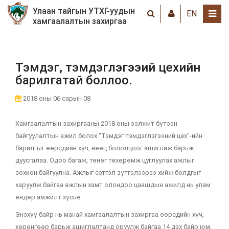
Улаан тайгын УТХГ-уудын
EN
хамгаалалтын захиргаа
Тэмдэг, тэмдэглэгээий цехийн
барилгатай боллоо.
2018 оны 06 сарын 08
Хамгаалалтын захиргааны 2018 оны ээлжит бүтээн
байгуулалтын ажил болох "Тэмдэг тэмдэглэгээний цех"-ийн
барилгыг өөрсдийн хүч, нөөц бололцоог ашиглаж барьж
дуусгалаа. Одоо багаж, төнөг төхөрөмж цуглуулах ажлыг
зохион байгуулна. Ажлыг сэтгэл зүтгэлээрээ хийж болдгыг
харуулж байгаа ажлын хамт олондоо цаашдын ажилд нь улам
өндөр амжилт хүсье.
Энэхүү байр нь манай хамгаалалтын захиргаа өөрсдийн хүч,
хөрөнгөөр барьж ашиглалтанд оруулж байгаа 14 дэх байр юм.