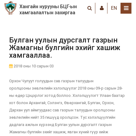
Хангайн нурууны БЦГ-ын
EN
хамгаалалтын захиргаа
Булган уулын дурсгалт газрын
Жамагны булгийн эхийг хашиж
хамгааллаа.
2018 оны 10 сарын 03
Орхон Чулуут голуудын сав газрын талуудын
оролцооны зөвлөлийн хэлэлцүүлэг 2018 оны 09-р сарын 28-
ны өдөр Цэцэрлэг хотод боллоо. Хэлэлцүүлэгт Улаан баатар
хот болон Архангай, Сэлэнгэ, Өвөрхангай, Булган, Орхон,
Дархан уул аймгуудаас сав газрын талуудын оролцооны
зөвлөлийн нийт 35 гишүүд оролцсон. Тус хэлэлцүүлгийн
дадлага ажлын хүрээнд Булган уулын дурсгалт газрын
Жамагны булгийн эхийг хашиж, явган хүний гүүр хийж