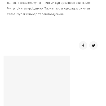
авлаа. Тус хэлэлцүүлэгт нийт 34 хүн оролцсон байна. Мөн
Чулуут, Ихтамир, Цэнхэр, Тариат зэрэг сумдад хэсэгчлэн
хэлэлцүүлэг хийхээр төлөвлөөд байна.