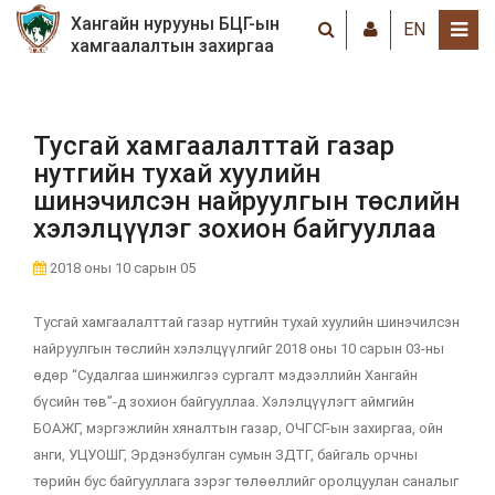
Хангайн нурууны БЦГ-ын
EN
хамгаалалтын захиргаа
Тусгай хамгаалалттай газар
нутгийн тухай хуулийн
шинэчилсэн найруулгын төслийн
хэлэлцүүлэг зохион байгууллаа
2018 оны 10 сарын 05
Тусгай хамгаалалттай газар нутгийн тухай хуулийн шинэчилсэн
найруулгын төслийн хэлэлцүүлгийг 2018 оны 10 сарын 03-ны
өдөр “Судалгаа шинжилгээ сургалт мэдээллийн Хангайн
бүсийн төв”-д зохион байгууллаа. Хэлэлцүүлэгт аймгийн
БОАЖГ, мэргэжлийн хяналтын газар, ОЧГСГ-ын захиргаа, ойн
анги, УЦУОШГ, Эрдэнэбулган сумын ЗДТГ, байгаль орчны
төрийн бус байгууллага зэрэг төлөөллийг оролцуулан саналыг