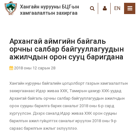
Хангайн нурууны БЦГ-ын
EN
хамгаалалтын захиргаа
Архангай аймгийн байгаль
орчны салбар байгууллагуудын
ажилчдын орон сууц баригдана
2018 оны 12 сарын 28
Хангайн нурууны байгалийн цогцолборт газрын хамгаалалтын
захиргаанаас Идэр живаа ХХК, Тамирын цахиур ХХК-уудад
Архангай байгаль орчны салбар байгууллагуудын ажилчдын
орон сууцны барилга барих саналыг 2018 оны 6-р сард
хүргүүлсэн. Дээрх саналд Идэр живаа ХХК орон сууцны
барилгын ажил гүйцэтгэх саналыг ирүүлэн 2018 оны 9-р
сараас барилгын ажлыг эхлүүллээ.