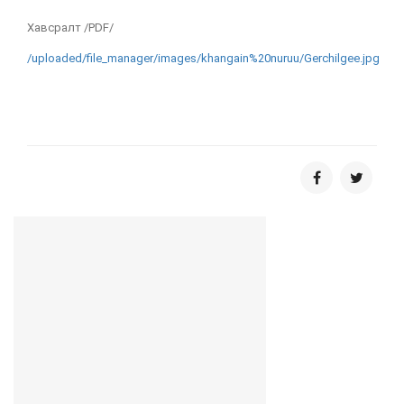
Хавсралт /PDF/
/uploaded/file_manager/images/khangain%20nuruu/Gerchilgee.jpg