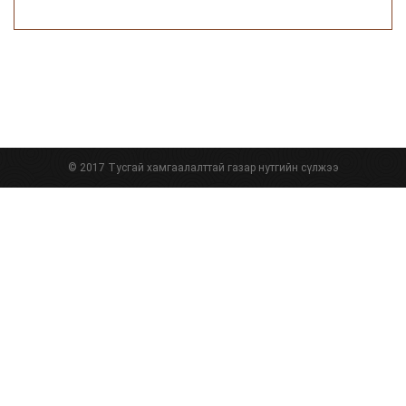
© 2017 Тусгай хамгаалалттай газар нутгийн сүлжээ