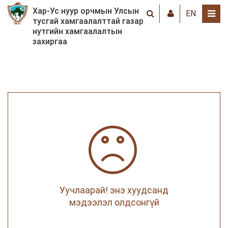
Хар-Ус нуур орчмын Улсын
EN
тусгай хамгаалалттай газар
нутгийн хамгаалалтын
захиргаа
Уучлаарай! энэ хуудсанд
мэдээлэл олдсонгүй