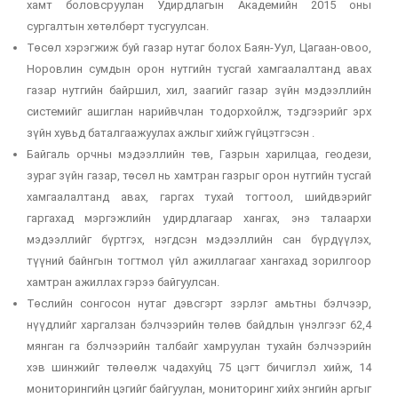
хамт боловсруулан Удирдлагын Академийн 2015 оны
сургалтын хөтөлбөрт тусгуулсан.
Төсөл хэрэгжиж буй газар нутаг болох Баян-Уул, Цагаан-овоо,
Норовлин сумдын орон нутгийн тусгай хамгаалалтанд авах
газар нутгийн байршил, хил, заагийг газар зүйн мэдээллийн
системийг ашиглан нарийвчлан тодорхойлж, тэдгээрийг эрх
зүйн хувьд баталгаажуулах ажлыг хийж гүйцэтгэсэн .
Байгаль орчны мэдээллийн төв, Газрын харилцаа, геодези,
зураг зүйн газар, төсөл нь хамтран газрыг орон нутгийн тусгай
хамгаалалтанд авах, гаргах тухай тогтоол, шийдвэрийг
гаргахад мэргэжлийн удирдлагаар хангах, энэ талаархи
мэдээллийг бүртгэх, нэгдсэн мэдээллийн сан бүрдүүлэх,
түүний байнгын тогтмол үйл ажиллагааг хангахад зорилгоор
хамтран ажиллах гэрээ байгуулсан.
Төслийн сонгосон нутаг дэвсгэрт зэрлэг амьтны бэлчээр,
нүүдлийг харгалзан бэлчээрийн төлөв байдлын үнэлгээг 62,4
мянган га бэлчээрийн талбайг хамруулан тухайн бэлчээрийн
хэв шинжийг төлөөлж чадахуйц 75 цэгт бичиглэл хийж, 14
мониторингийн цэгийг байгуулан, мониторинг хийх энгийн аргыг