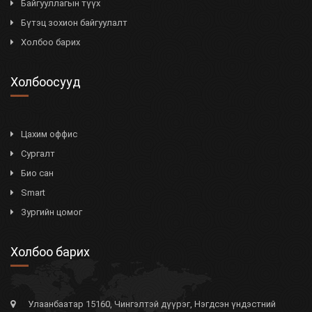
Байгууллагын түүх
Бүтэц зохион байгуулалт
Холбоо барих
Холбоосууд
Цахим оффис
Сургалт
Био сан
Smart
Зургийн цомог
Холбоо барих
Улаанбаатар 15160, Чингэлтэй дүүрэг, Нэгдсэн үндэстний