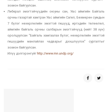
зохион байгуулсан.
Либерал эмэгтэйчүүдийн оюуны сан, Увс аймгийн Байгаль
орчны газартай хамтран Увс аймгийн Сагил, Бөхмөрөн сумдын
7 бүлэг нөхөрлөлийн эмэгтэй гишүүд, иргэдийн төлөөлөл,
аймгийн байгаль орчны салбарын эмэгтэйчүүд (нийт 38 хүн)
оролцуулсан “Байгаль хамгаалах бүлэг, нөхөрлөлийн эмэгтэй
гишүүдийн манлайлах чадварыг дээшлүүлэх” сургалтыг
зохион байгуулсан.
Илүү дэлгэрэнгүйг
http://www.mn.undp.org/