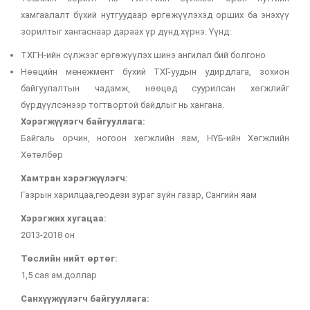
хамгаалалт бүхий нутгуудаар өргөжүүлэхэд орших ба энэхүү
зорилтыг хангаснаар дараах үр дүнд хүрнэ. Үүнд:
ТХГН-ийн сүлжээг өргөжүүлэх шинэ ангилал бий болгоно
Нөөцийн менежмент бүхий ТХГ-уудын удирдлага, зохион
байгуулалтын чадамж, нөөцөд суурилсан хөгжлийг
бүрдүүлсэнээр тогтвортой байдлыг нь хангана.
Хэрэгжүүлэгч байгууллага:
Байгаль орчин, ногоон хөгжлийн яам, НҮБ-ийн Хөгжлийн
Хөтөлбөр
Хамтран хэрэгжүүлэгч:
Газрын харилцаа,геодези зураг зүйн газар, Сангийн яам
Хэрэгжих хугацаа:
2013-2018 он
Төслийн нийт өртөг:
1,5 сая ам.доллар
Санхүүжүүлэгч байгууллага: