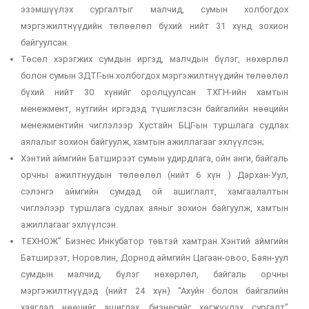
эзэмшүүлэх сургалтыг малчид, сумын холбогдох
мэргэжилтнүүдийн төлөөлөл бүхий нийт 31 хүнд зохион
байгуулсан.
Төсөл хэрэгжих сумдын иргэд, малчдын бүлэг, нөхөрлөл
болон сумын ЗДТГ-ын холбогдох мэргэжилтнүүдийн төлөөлөл
бүхий нийт 30 хүнийг оролцуулсан ТХГН-ийн хамтын
менежмент, нутгийн иргэдэд түшиглэсэн байгалийн нөөцийн
менежментийн чиглэлээр Хустайн БЦГ-ын туршлага судлах
аялалыг зохион байгуулж, хамтын ажиллагааг эхлүүлсэн;
Хэнтий аймгийн Батширээт сумын удирдлага, ойн анги, байгаль
орчны ажилтнуудын төлөөлөл (нийт 6 хүн ) Дархан-Уул,
сэлэнгэ аймгийн сумдад ой ашиглалт, хамгаалалтын
чиглэлээр туршлага судлах аяныг зохион байгуулж, хамтын
ажиллагааг эхлүүлсэн.
ТЕХНОЖ” Бизнес Инкубатор төвтэй хамтран Хэнтий аймгийн
Батширээт, Норовлин, Дорнод аймгийн Цагаан-овоо, Баян-уул
сумдын малчид, бүлэг нөхөрлөл, байгаль орчны
мэргэжилтнүүдэд (нийт 24 хүн) “Ахуйн болон байгалийн
хаягдал нөөцийг ашиглах, бизнесийг хөгжүүлэх сургалт”