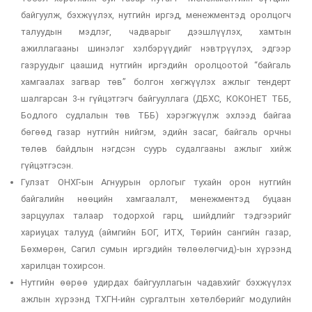
байгуулж, бэхжүүлэх, нутгийн иргэд, менежментэд оролцогч
талуудын мэдлэг, чадварыг дээшлүүлэх, хамтын
ажиллагааны шинэлэг хэлбэрүүдийг нэвтрүүлэх, эдгээр
газруудыг цаашид нутгийн иргэдийн оролцоотой “байгаль
хамгаалах загвар төв” болгон хөгжүүлэх ажлыг тендерт
шалгарсан 3-н гүйцэтгэгч байгууллага (ДБХС, КОКОНЕТ ТББ,
Бодлого судлалын төв ТББ) хэрэгжүүлж эхлээд байгаа
бөгөөд газар нутгийн нийгэм, эдийн засаг, байгаль орчны
төлөв байдлын нэгдсэн суурь судалгааны ажлыг хийж
гүйцэтгэсэн.
Гулзат ОНХГ-ын Агнуурын орлогыг тухайн орон нутгийн
байгалийн нөөцийн хамгаалалт, менежментэд буцаан
зарцуулах талаар тодорхой гарц, шийдлийг тэдгээрийг
хариуцах талууд (аймгийн БОГ, ИТХ, Төрийн сангийн газар,
Бөхмөрөн, Сагил сумын иргэдийн төлөөлөгчид)-ын хүрээнд
харилцан тохирсон.
Нутгийн өөрөө удирдах байгууллагын чадавхийг бэхжүүлэх
ажлын хүрээнд ТХГН-ийн сургалтын хөтөлбөрийг модулийн