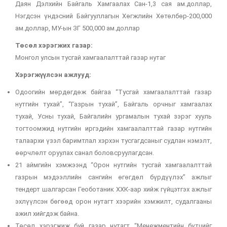
Даян Дэлхийн Байгаль Хамгаалах Сан-1,3 сая ам.доллар,
Нэгдсэн үндэсний Байгууллагын Хөгжлийн Хөтөлбөр-200,000
ам.доллар, МУ-ын ЗГ 500,000 ам.доллар
Төсөл хэрэгжих газар:
Монгол улсын тусгай хамгаалалттай газар нутаг
Хэрэгжүүлсэн ажлууд:
Одоогийн мөрдөгдөж байгаа “Тусгай хамгаалалттай газар
нутгийн тухай”, “Газрын тухай”, Байгаль орчныг хамгаалах
тухай, Усны тухай, Байгалийн ургамалын тухай зэрэг хууль
тогтоомжид нутгийн иргэдийн хамгаалалттай газар нутгийн
талаархи үзэл баримтлал хэрхэн тусгагдсаныг судлан нэмэлт,
өөрчлөлт оруулах санал боловсруулагдсан.
21 аймгийн хэмжээнд “Орон нутгийн тусгай хамгаалалттай
газрын мэдээллийн сангийн өгөгдөл бүрдүүлэх” ажлыг
тендерт шалгарсан Геоботаник ХХК-аар хийж гүйцэтгэх ажлыг
эхлүүлсэн бөгөөд орон нутагт хээрийн хэмжилт, судалгааны
ажил хийгдэж байна.
Төсөл хэрэгжиж буй газар нутагт “Менежментийн бүтцийг