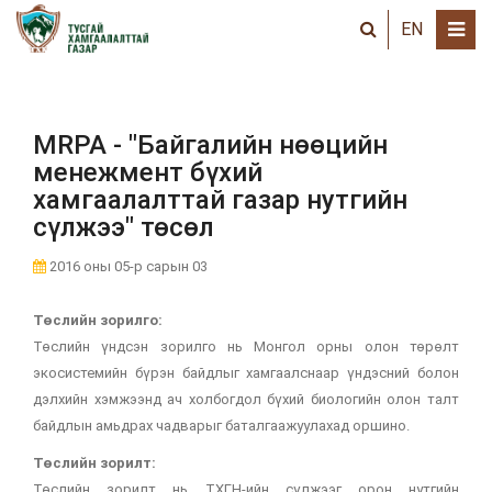
EN
MRPA - "Байгалийн нөөцийн
менежмент бүхий
хамгаалалттай газар нутгийн
сүлжээ" төсөл
2016 оны 05-р сарын 03
Төслийн зорилго:
Төслийн үндсэн зорилго нь Монгол орны олон төрөлт
экосистемийн бүрэн байдлыг хамгаалснаар үндэсний болон
дэлхийн хэмжээнд ач холбогдол бүхий биологийн олон талт
байдлын амьдрах чадварыг баталгаажуулахад оршино.
Төслийн зорилт:
Төслийн зорилт нь ТХГН-ийн сүлжээг орон нутгийн