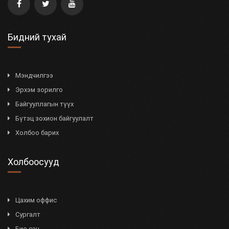
Бидний тухай
Мэндчилгээ
Эрхэм зорилго
Байгууллагын түүх
Бүтэц зохион байгуулалт
Холбоо барих
Холбоосууд
Цахим оффис
Сургалт
Био сан