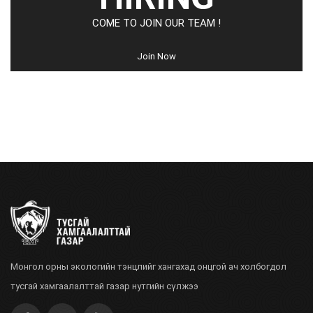
COME TO JOIN OUR TEAM !
Join Now
Монгол орны экологийн тэнцлийг хангахад онцгой ач холбогдол
тусгай хамгаалалттай газар нутгийн сүлжээ