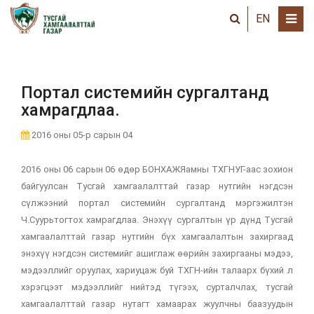
EN
Портал системийн сургалтанд
хамрагдлаа.
2016 оны 05-р сарын 04
2016 оны 06 сарын 06 өдөр БОНХАЖЯамны ТХГНУГ-аас зохион
байгуулсан Тусгай хамгаалалттай газар нутгийн нэгдсэн
сүлжээний портал системийн сургалтанд мэргэжилтэн
Ч.Суурьтогтох хамрагдлаа. Энэхүү сургалтын үр дүнд Тусгай
хамгаалалттай газар нутгийн бүх хамгаалалтын захиргаад
энэхүү нэгдсэн системийг ашиглаж өөрийн захиргааны мэдээ,
мэдээллийг оруулах, хариуцаж буй ТХГН-ийн талаарх бүхий л
хэрэгцээт мэдээллийг нийтэд түгээх, сурталчлах, тусгай
хамгаалалттай газар нутагт хамаарах жуулчны баазуудын