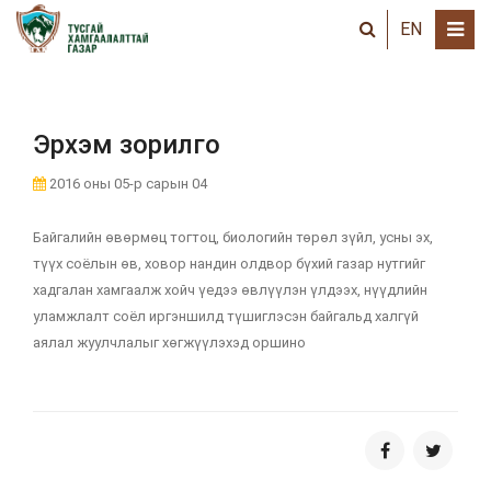
EN
Эрхэм зорилго
2016 оны 05-р сарын 04
Байгалийн өвөрмөц тогтоц, биологийн төрөл зүйл, усны эх,
түүх соёлын өв, ховор нандин олдвор бүхий газар нутгийг
хадгалан хамгаалж хойч үедээ өвлүүлэн үлдээх, нүүдлийн
уламжлалт соёл иргэншилд түшиглэсэн байгальд халгүй
аялал жуулчлалыг хөгжүүлэхэд оршино