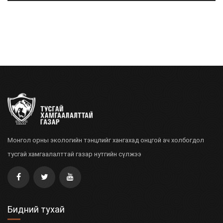
Монгол орны экологийн тэнцлийг хангахад онцгой ач холбогдол
тусгай хамгаалалттай газар нутгийн сүлжээ
Бидний тухай