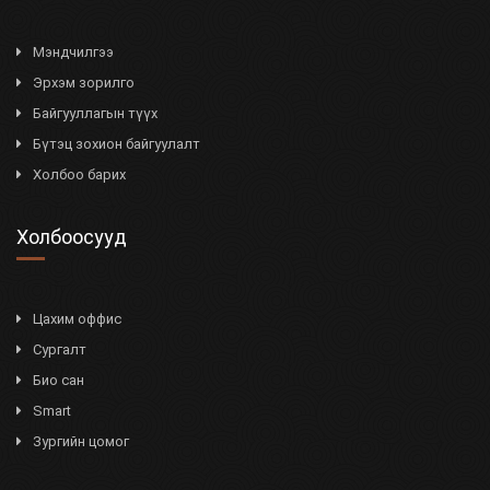
Мэндчилгээ
Эрхэм зорилго
Байгууллагын түүх
Бүтэц зохион байгуулалт
Холбоо барих
Холбоосууд
Цахим оффис
Сургалт
Био сан
Smart
Зургийн цомог