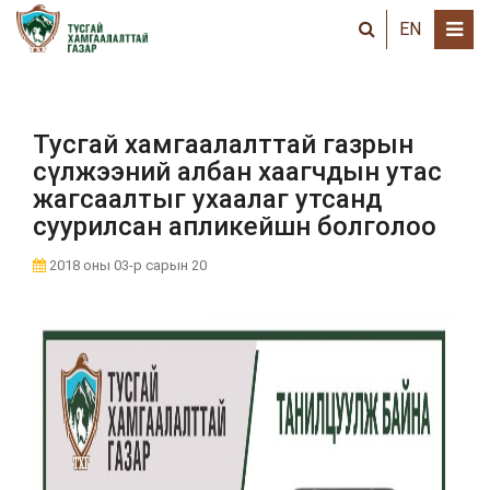
EN
Тусгай хамгаалалттай газрын
сүлжээний албан хаагчдын утас
жагсаалтыг ухаалаг утсанд
суурилсан апликейшн болголоо
2018 оны 03-р сарын 20