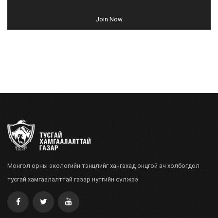
Join Now
Монгол орны экологийн тэнцлийг хангахад онцгой ач холбогдол
тусгай хамгаалалттай газар нутгийн сүлжээ