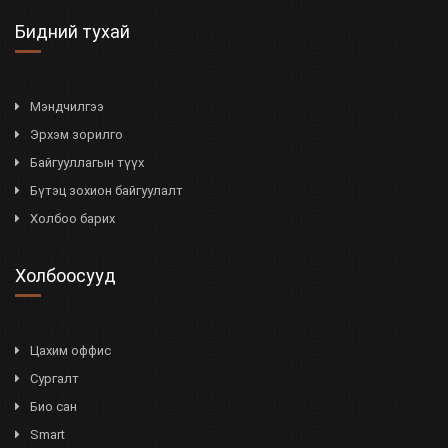
Бидний тухай
Мэндчилгээ
Эрхэм зорилго
Байгууллагын түүх
Бүтэц зохион байгуулалт
Холбоо барих
Холбоосууд
Цахим оффис
Сургалт
Био сан
Smart