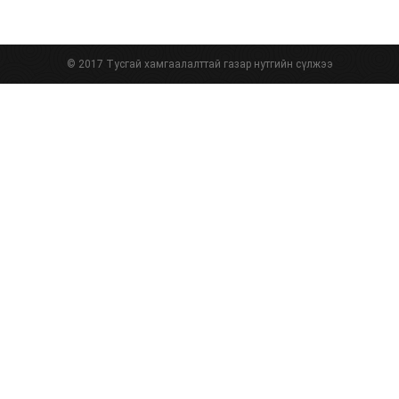
© 2017 Тусгай хамгаалалттай газар нутгийн сүлжээ