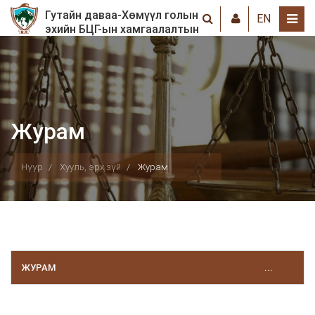
Гутайн даваа-Хөмүүл голын
EN
эхийн БЦГ-ын хамгаалалтын
захиргаа
Журам
Нүүр
Хууль, эрх зүй
Журам
ЖУРАМ
...