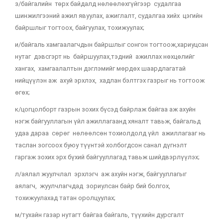
з/байгалийн төрх байдалд нөлөөлөхгүйгээр судалгаа
шинжилгээний ажил явуулах, ажиглалт, судалгаа хийх цэгийн
байршлыг тогтоох, байгуулах, тохижуулах;
и/байгаль хамгаалагчдын байршлыг сонгон тогтоож,хариуцсан
нутаг дэвсгэрт нь байршуулах,тэдний ажиллах нөхцөлийг
хангах, хамгаалалтын дэглэмийг мөрдөх шаардлагатай
нийцүүлэн аж ахуй эрхлэх, хадлан бэлтгэх газрыг нь тогтоож
өгөх;
к/цогцолборт газрын зохих бүсэд байрлаж байгаа аж ахуйн
нэгж байгууллагын үйл ажиллагаанд хяналт тавьж, байгальд
удаа дараа сөрөг нөлөөлсөн тохиолдолд үйл ажиллагааг нь
таслан зогсоох буюу түүнтэй холбогдсон санал дүгнэлт
гаргаж зохих эрх бүхий байгууллагад тавьж шийдвэрлүүлэх;
л/аялал жуулчлал эрхлэгч аж ахуйн нэгж, байгууллагыг
аялагч, жуулчлагчдад зориулсан байр бий болгох,
тохижуулахад татан
оролцуулах;
м/тухайн газар нутагт байгаа байгаль, түүхийн дурсгалт