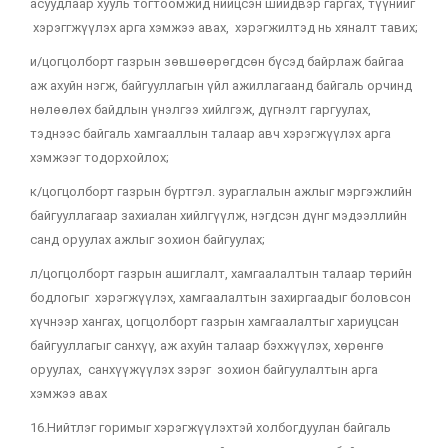
асуудлаар хууль тогтоомжид нийцсэн шийдвэр гаргах, түүнийг
хэрэггжүүлэх арга хэмжээ авах, хэрэгжилтэд нь хяналт тавих;
и/цогцолборт газрын зөвшөөрөгдсөн бүсэд байрлаж байгаа
аж ахуйн нэгж, байгууллагын үйл ажиллагаанд байгаль орчинд
нөлөөлөх байдлын үнэлгээ хийлгэж, дүгнэлт гаргуулах,
тэднээс байгаль хамгааллын талаар авч хэрэгжүүлэх арга
хэмжээг тодорхойлох;
к/цогцолборт газрын бүртгэл. зураглалын ажлыг мэргэжлийн
байгууллагаар захиалан хийлгүүлж, нэгдсэн дүнг мэдээллийн
санд оруулах ажлыг зохион байгуулах;
л/цогцолборт газрын ашиглалт, хамгаалалтын талаар төрийн
бодлогыг хэрэгжүүлэх, хамгаалалтын захиргаадыг боловсон
хүчнээр хангах, цогцолборт газрын хамгаалалтыг хариуцсан
байгууллагыг санхүү, аж ахуйн талаар бэхжүүлэх, хөрөнгө
оруулах, санхүүжүүлэх зэрэг зохион байгуулалтын арга
хэмжээ авах
16.Нийтлэг горимыг хэрэгжүүлэхтэй холбогдуулан байгаль