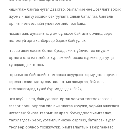
-ашиглаж байгаа нутаг дэвсгэр, байгалийн нөөц баялагт зохих
журмын дагуу зохион байгуулалт, хянан баталгаа, байгаль
орчны нөлөөллийн үнэлгээг хийлгэж байх;
-цахилгаан, дулааны шугам сүлжээг байгаль орчинд сөрөг
нөлөөгүй арга хэлбэрээр барьж байгуулах;
-газар ашигласны болон бусад ажил, үйлчилгээ явуулж
орлого олсны төлбөр. хураамжийг зохих журмын дагуу цаг
хугацаанд нь төлөх;
-орчныхоо байгалийг хамгаалах асуудлыг хариуцаж, зөрчил
гарсан тохиолдолд хамгаалалтын захиргаа, байгаль
хамгаалагчдад тухай бүр мэдэгдэж байх;
-аж ахуйн нэгж, байгууллага. иргэн зөвхөн тогтоож өгсөн
газарт зөвшөөрсөн үйл ажиллагаа явуулж, өөрийн ашиглаж.
нутаглаж байгаа газрыг эвдрэл, бохирдлоос хамгаалах,
талхлагдсан хөрс, ургамлыг нөхөн сэргээх, баталсан зураг
төслөөр орчноо тохижуулж, хамгаалалтын захиргаанаас