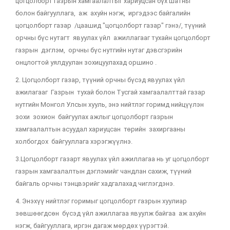
цогцолборт
газрын хамгаалалтыг хариуцсан бүх шатны
болон
байгууллага, аж ахуйн нэгж, иргэдээс байгалийн
цогцолборт газар /цаашид "цогцолборт газар" гэнэ/, түүний
орчны бүс нутагт явуулах үйл ажиллагааг тухайн цогцолборт
газрын дэглэм, орчны бүс нутгийн нутаг дэвсгэрийн
онцлогтой уялдуулан зохицуулахад оршино .
2. Цогцолборт газар, түүний орчны бүсэд явуулах үйл
ажилагааг Газрын тухай болон Тусгай хамгаалалттай газар
нутгийн Монгол Улсын хууль, энэ нийтлэг горимд нийцүүлэн
зохи зохион байгуулах ажлыг цогцолборт газрын
хамгаалалтын асуудал хариуцсан төрийн захиргааны
холбогдох байгууллага хэрэгжүүлнэ.
3.Цогцолборт газарт явуулах үйл ажиллагаа нь уг цогцолборт
газрын хамгаалалтын дэглэмийг чандлан сахиж, түүний
байгаль орчны тэнцвэрийг хадгалахад чиглэгдэнэ.
4. Энэхүү нийтлэг горимыг цогцолборт газрын хуулиар
зөвшөөгдсөн бүсэд үйл ажиллагаа явуулж байгаа аж ахуйн
нэгж, байгууллага, иргэн дагаж мөрдөх үүрэгтэй.