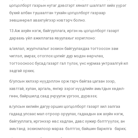
цогцолборт газрын нутаг дэвсгэрт хяналт шалгалт хийх үүрэг
бүхий албан тушаалтан тухайн цогцолборт газраар
зөвшөөрөл авахгүйгээр нэвтэрч болно.
13.Аж ахуйн нэгж, байгууллага, иргэн нь цогцолборт газарт
дараахь үйл ажиллагаа явуулахыг хориглоно:
а/аялал, жуулчлалыг зохион байгуулахдаа тогтоосон зам
чиглэл, амрах, отоглох цэгийг дур мэдэн өөрчлөх,
тогтоосноос бусад газарт гал түлэх, үнс нурмаа унтраалгүй ил
задгай орхих;
б/улсын хилээр нүүдэллэн орж гарч байгаа цагаан зээр,
хавтгай, хулан, аргаль, янгир зэрэг нүүдлийн амьтдын хөдөл-
гөөн, байршилд саад учруулж үргээх, дүрвээх;
в/улсын хилийн дагуу орших цогцолборт газарт хил залгаа
гадаад улсаас мал отроор оруулах, гадаадын аж ахуйн нэгж,
байгууллага, иргэнээр өвс хадлан, давс хужир бэлтгүүлэх, ан
амьтанд зохиомлоор мараа бэлтгэх, байшин барилга барих;