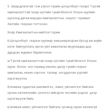
5 . Шаардлагатай гэж үзвэл тухайн цогцолборт газарт Тусгай
хамгаалалттай газар нутгийн тухай Монгол Улсын хуулийн
хүрээнд дагаж мөрдөх хамгаалалтын онцлог горимыг
Засгийн газраас тогтооно.
Хоёр.Хамгаалалтын нийтлэг горим
6.Цогцолборт газрын хуулиар зөвшөөрөгдсөн бүсэд аж ахуйн
нэгж байгууллага, иргэн үйл ажиллагаа явуулахдаа дор
дурдсан журмыг баримтална:
а/Тусгай хамгаалалттай газар нутгийн тухай Монгол Улсын
хууль болон энэ горимд заасны дагуу тухайн газрыг
хамгаалах, нөхөн сэргээх талаар ногдуулсан үүргийг
хэрэгжүүлэх;
б/аливаа судалгаа шинжилгээ, ажил, үйлчилгээг байгаль
орчны нөлөөллийн үнэлгээ хийгдсэн төслийн үндсэн дээр
хэрэгжүүлж байх;
в/аливаа ажил, үйлчилгээг байгаль орчинд сөрөг нөлөөгүй