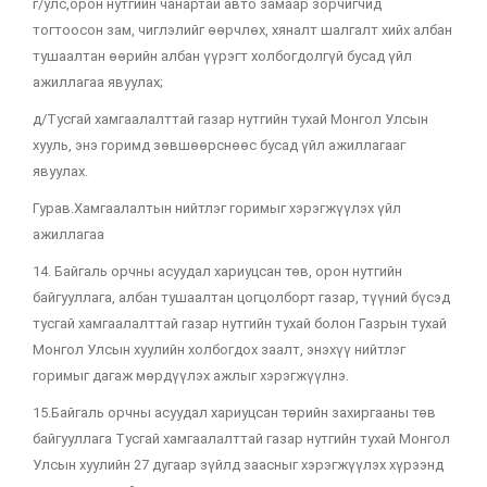
г/улс,орон нутгийн чанартай авто замаар зорчигчид
тогтоосон зам, чиглэлийг өөрчлөх, хяналт шалгалт хийх албан
тушаалтан өөрийн албан үүрэгт холбогдолгүй бусад үйл
ажиллагаа явуулах;
д/Тусгай хамгаалалттай газар нутгийн тухай Монгол Улсын
хууль, энэ горимд зөвшөөрснөөс бусад үйл ажиллагааг
явуулах.
Гурав.Хамгаалалтын нийтлэг горимыг хэрэгжүүлэх үйл
ажиллагаа
14. Байгаль орчны асуудал хариуцсан төв, орон нутгийн
байгууллага, албан тушаалтан цогцолборт газар, түүний бүсэд
тусгай хамгаалалттай газар нутгийн тухай болон Газрын тухай
Монгол Улсын хуулийн холбогдох заалт, энэхүү нийтлэг
горимыг дагаж мөрдүүлэх ажлыг хэрэгжүүлнэ.
15.Байгаль орчны асуудал хариуцсан төрийн захиргааны төв
байгууллага Тусгай хамгаалалттай газар нутгийн тухай Монгол
Улсын хуулийн 27 дугаар зүйлд заасныг хэрэгжүүлэх хүрээнд