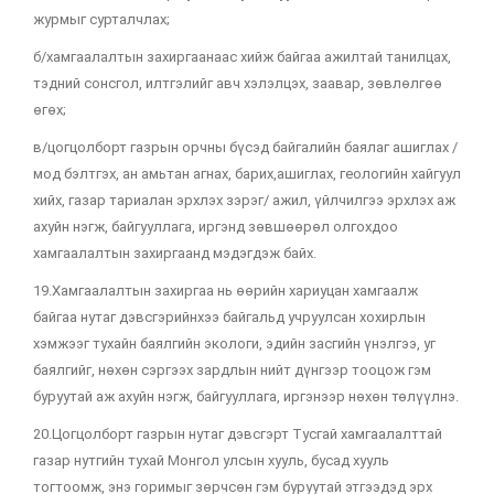
журмыг сурталчлах;
б/хамгаалалтын захиргаанаас хийж байгаа ажилтай танилцах,
тэдний сонсгол, илтгэлийг авч хэлэлцэх, заавар, зөвлөлгөө
өгөх;
в/цогцолборт газрын орчны бүсэд байгалийн баялаг ашиглах /
мод бэлтгэх, ан амьтан агнах, барих,ашиглах, геологийн хайгуул
хийх, газар тариалан эрхлэх зэрэг/ ажил, үйлчилгээ эрхлэх аж
ахуйн нэгж, байгууллага, иргэнд зөвшөөрөл олгохдоо
хамгаалалтын захиргаанд мэдэгдэж байх.
19.Хамгаалалтын захиргаа нь өөрийн хариуцан хамгаалж
байгаа нутаг дэвсгэрийнхээ байгальд учруулсан хохирлын
хэмжээг тухайн баялгийн экологи, эдийн засгийн үнэлгээ, уг
баялгийг, нөхөн сэргээх зардлын нийт дүнгээр тооцож гэм
буруутай аж ахуйн нэгж, байгууллага, иргэнээр нөхөн төлүүлнэ.
20.Цогцолборт газрын нутаг дэвсгэрт Тусгай хамгаалалттай
газар нутгийн тухай Монгол улсын хууль, бусад хууль
тогтоомж, энэ горимыг зөрчсөн гэм буруутай этгээдэд эрх