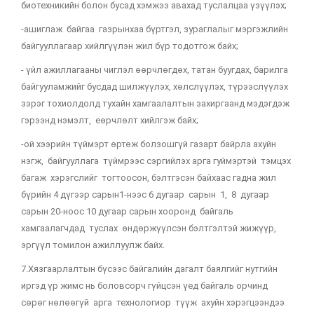
биотехникийн болон бусад хэмжээ авахад туслалцаа үзүүлэх;
-ашиглаж байгаа газрынхаа бүртгэл, зураглалыг мэргэжлийн
байгууллагаар хийлгүүлэн жил бүр тодотгож байх;
- үйл ажиллагааны чиглэл өөрчлөгдөх, татан буугдах, барилга
байгууламжийг бусдад шилжүүлэх, хөлслүүлэх, түрээслүүлэх
зэрэг тохиолдолд тухайн хамгаалалтын захиргаанд мэдэгдэж
гэрээнд нэмэлт, еөрчлөлт хийлгэж байх;
-ой хээрийн түймэрт өртөж болзошгүй газарт байрла ахуйн
нэгж, байгууллага түймрээс сэргийлэх арга гуймэртэй тэмцэх
багаж хэрэгслийг тогтоосон, бэлтгэсэн байхаас гадна жил
бүрийн 4 дүгээр сарын1-нээс 6 дугаар сарын 1, 8 дугаар
сарын 20-ноос 10 дугаар сарын хооронд байгаль
хамгаалагчдад туслах өндөржүүлсэн бэлтгэлтэй жижүүр,
эргүүл томилон ажиллуулж байх.
7.Хязгаарлалтын бүсээс байгалийн дагалт баялгийг нутгийн
иргэд үр жимс нь боловсорч гүйцсэн үед байгаль орчинд
сөрөг нөлөөгүй арга технологиор түүж ахуйн хэрэгцээндээ