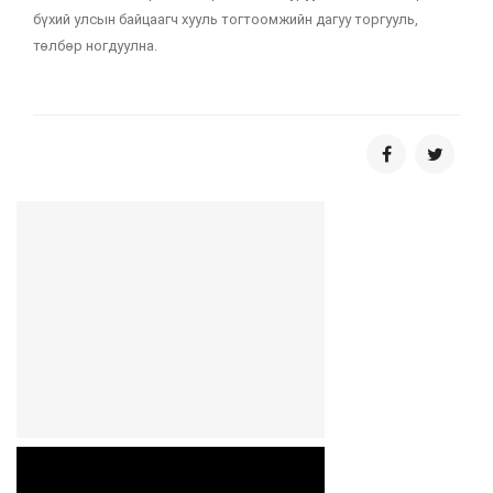
бүхий улсын байцаагч хууль тогтоомжийн дагуу торгууль,
төлбөр ногдуулна.