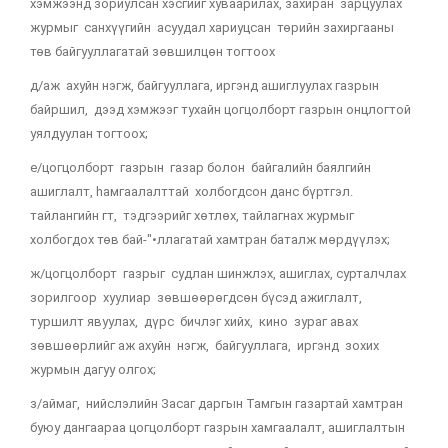
хэмжээнд зориулсан хэсгийг хуваарилах, захиран зарцуулах
журмыг санхүүгийн асуудал хариуцсан төрийн захиргааны
төв байгууллагатай зөвшилцөн тогтоох
д/аж ахуйн нэгж, байгууллага, иргэнд ашиглуулах газрын
байршил, дээд хэмжээг тухайн цогцолборт газрын онцлогтой
уялдуулан тогтоох;
е/цогцолборт газрын газар болон байгалийн баялгийн
ашиглалт, hамгаалалттай холбогдсон данс бүртгэл.
тайлангийн гт, тэдгээрийг хөтлөх, тайлагнах журмыг
холбогдох төв бай-"•ллагатай хамтран баталж мөрдүүлэх;
ж/цогцолборт газрыг судлан шинжлэх, ашиглах, сурталчлах
зорилгоор хуулиар зөвшөөрөгдсөн бүсэд ажиглалт,
туршилт явуулах, дүрс бичлэг хийх, кино зураг авах
зөвшөөрлийг аж ахуйн нэгж, байгууллага, иргэнд зохих
журмын дагуу олгох;
з/аймаг, нийслэлийн Засаг даргын Тамгын газартай хамтран
буюу дангаараа цогцолборт газрын хамгаалалт, ашиглалтын