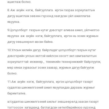
ашиглаж болно.
8. Аж ахуйн нэгж, байгууллага. иргэн газраа зориулалтын
дагуу ашиглаж зөвхөн гэрээнд заагдсан үйл ажиллагаа
явуулна.
9.Цогцолборт газрын нутаг дэвсгэрт аливаа ажил, үйлчилгээ
явуулах аж ахуйн нэгж, байгууллага, иргэн нь зохих журмын
дагуу зөвшөөрөл авсан байна.
10.Улсын хилийн дагуу байрладаг цогцолборт газрын нутаг
дэвсгэрийн улсын хилтэй нийлсэн хэсэгт хил хамгаалалтын
зориулалттай инженер., техникийн төхөөрөмжийг байрлуулж,
мөр хянах зурвасыг зохих заавар, журмын дагуу байгуулж
болно.
11.Аж ахуйн нэгж, байгууллага, иргэн цогцолборт газарт
судалгаа шинжилгээний ажил явуулахдаа дараахь журмыг
баримтална.
а/судалгаа шинжилгээний ажлыг зөвшөөрөлд заасан газарт
тогтоосон хугацаанд батлагдсан хөтөлбөрийнхээ хүрээнд