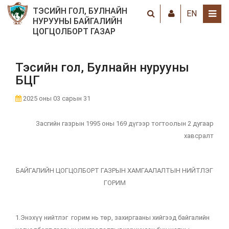
ТЭСИЙН ГОЛ, БУЛНАЙН
EN
НУРУУНЫ БАЙГАЛИЙН
ЦОГЦОЛБОРТ ГАЗАР
Тэсийн гол, Булнайн нурууны
БЦГ
2025 оны 03 сарын 31
Засгийн газрын 1995 оны 169 дүгээр тогтоолын 2 дугаар
хавсралт
БАЙГАЛИЙН ЦОГЦОЛБОРТ ГАЗРЫН ХАМГААЛАЛТЫН НИЙТЛЭГ
ГОРИМ
1.Энэхүү нийтлэг горим нь төр, захиргааны хийгээд байгалийн