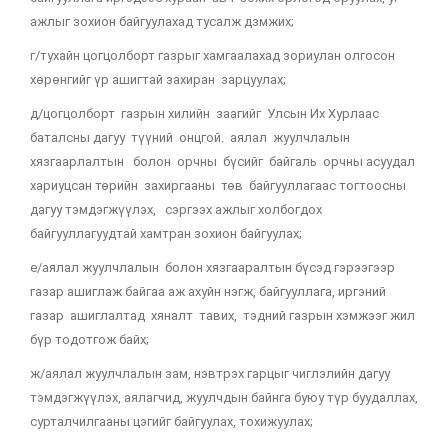
ажлыг зохион байгуулахад тусалж дзмжих;
г/тухайн цогцолборт газрыг хамгаалахад зориулан олгосон
хөрөнгийг үр ашигтай захиран зарцуулах;
д/цогцолборт газрын хилийн заагийг Улсын Их Хурлаас
баталсны дагуу түүний онцгой. аялал жуулчлалын
хязгаарлалтын болон орчны бүсийг байгаль орчны асуудал
хариуцсан төрийн захиргааны төв байгууллагаас тогтоосны
дагуу тэмдэгжүүлэх, сэргээх ажлыг холбогдох
байгууллагуудтай хамтран зохион байгуулах;
е/аялал жуулчлалын болон хязгааралтын бүсэд гэрээгээр
газар ашиглаж байгаа аж ахуйн нэгж, байгууллага, иргэний
газар ашиглалтад хяналт тавих, тэдний газрын хэмжээг жил
бүр тодотгож байх;
ж/аялал жуулчлалын зам, нэвтрэх гарцыг чиглэлийн дагуу
тэмдэгжүүлэх, аялагчид, жуулчдын байнга буюу түр буудаллах,
сурталчилгааны цэгийг байгуулах, тохижуулах;