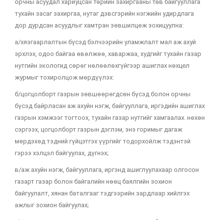
орчны асуудал хариуцсан төрийн захиргааны төв байгууллага
тухайн засаг захиргаа, нутаг дэвсгэрийн нэгжийн удирдлага
дор дурдсан асуудлыг хамтран зөвшилцөж зохицуулна:
а/хязгаарлалтын бүсэд бэлчээрийн уламжлалт мал аж ахуй
эрхлэх, одоо байгаа өвөлжөө, хаваржаа, худгийг тухайн газар
нутгийн экологид сөрөг нөлөөлөхгүйгээр ашиглах нөхцел
журмыг тохиролцож мөрдүүлэх:
б/цогцолборт газрын зөвшөөрөгдсөн бүсэд болон орчны
бүсэд байрласан аж ахуйн нэгж, байгууллага, иргэдийн ашиглах
газрын хэмжээг тогтоох, тухайн газар нутгийг хамгаалах. нөхөн
сэргээх, цогцолборт газрын дэглэм, энэ горимыг дагаж
мөрдэхөд тэдний гүйцэтгэх үүргийг тодорхойлж тэдэнтэй
гэрээ хэлцэл байгуулах, дүгнэх;
в/аж ахуйн нэгж, байгууллага, иргэнд ашиглуулахаар олгосон
газарт газар болон байгалийн нөөц баялгийн зохион
байгуулалт, хянан баталгааг тэдгээрийн зардлаар хийлгэх
ажлыг зохион байгуулах;