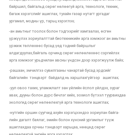
байршил, байгальд сөрөг нөлөөгүй арга, технологи, техник,
багаж хэрэгслийг ашиглах, тухайн газар нутагт ургадаг
ургамал, модны үр, тарьц хэрэглэх;
-ан амьтныг тоолох болон тэдгээрийг хамгаалах, өсгөн
үржүүлэх зориулалттай биотехникийн арга хэмжээг ан амьтны
үржиж төллөхөөс бусад үед тэдний байршлыг
алдагдуулах,байгаль орчинд сөрөг нөлөөлөхөөс сэргийлэх
арга хэмжээг урьдчилан авсны үндсэн дээр хэрэгжүүлж байх;
-рашаан, эмчилгээ сувилгааны чанартай бусад эрдсийг
байгалийн тэнцвэрт байдалд нь харшлахгүйгээр ашиглах;
-уул овоо тахих, уламжлалт зан үйлийн ёслол үйлдэх, зураг
авах, дууны болон дүрс бичлэг хийх, зохиол бүтээл туурвихдаа
экологид сөрөг нөлөөлөхгүй арга технологи ашиглах;
-нутгийн оршин суугчид ахуйн хэрэгцээндээ зориулан байга-
лийн дагалт баялаг, эмийн болон хүнсний ургамлыг түүж
ашиглахдаа орчны тэнцвэрт харьцаа, нөөцөд сөрөг
нөлөөлөхгүй энгийн арга хэрэглэх;