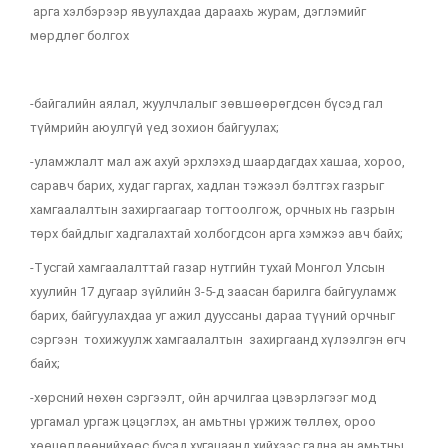
арга хэлбэрээр явуулахдаа дараахь журам, дэглэмийг
мөрдлөг болгох
-байгалийн аялал, жуулчлалыг зөвшөөрөгдсөн бүсэд гал
түймрийн аюулгүй үед зохион байгуулах;
-уламжлалт мал аж ахуй эрхлэхэд шаардагдах хашаа, хороо,
саравч барих, худаг гаргах, хадлан тэжээл бэлтгэх газрыг
хамгаалалтын захиргаагаар тогтоолгож, орчных нь газрын
төрх байдлыг хадгалахтай холбогдсон арга хэмжээ авч байх;
-Тусгай хамгаалалттай газар нутгийн тухай Монгол Улсын
хуулийн 17 дугаар зүйлийн 3-5-д заасан барилга байгууламж
барих, байгуулахдаа уг ажил дууссаны дараа түүний орчныг
сэргээн тохижуулж хамгаалалтын захиргаанд хүлээлгэн өгч
байх;
-хөрсний нөхөн сэргээлт, ойн арчилгаа цэвэрлэгээг мод
ургамал ургаж цэцэглэх, ан амьтны үржиж төллөх, ороо
хөөцөлдөөнийхөөс бусад хугацаанд хийхээс гадна ан амьтны