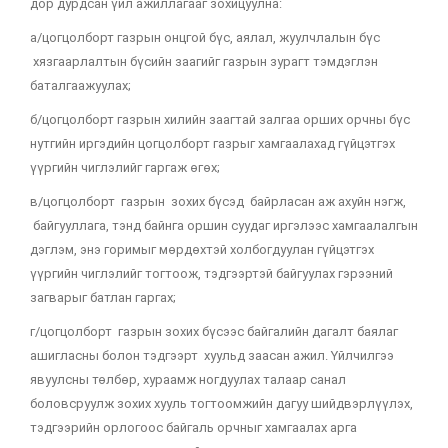
дор дурдсан үйл ажиллагааг зохицуулна:
а/цогцолборт газрын онцгой бүс, аялал, жуулчлалын бүс
хязгаарлалтын бүсийн заагийг газрын зурагт тэмдэглэн
баталгаажуулах;
б/цогцолборт газрын хилийн заагтай залгаа орших орчны бүс
нутгийн иргэдийн цогцолборт газрыг хамгаалахад гүйцэтгэх
үүргийн чиглэлийг гаргаж өгөх;
в/цогцолборт газрын зохих бүсэд байрласан аж ахуйн нэгж,
байгууллага, тэнд байнга оршин суудаг иргэлээс хамгаалалгын
дэглэм, энэ горимыг мөрдөхтэй холбогдуулан гүйцэтгэх
үүргийн чиглэлийг тогтоож, тэдгээртэй байгуулах гэрээний
загварыг батлан гаргах;
г/цогцолборт газрын зохих бүсээс байгалийн дагалт баялаг
ашигласны болон тэдгээрт хуульд заасан ажил. Үйлчилгээ
явуулсны төлбөр, хураамж ногдуулах талаар санал
боловсруулж зохих хууль тогтоомжийн дагуу шийдвэрлүүлэх,
тэдгээрийн орлогоос байгаль орчныг хамгаалах арга