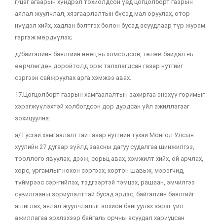
г/цаг агаарын хүндрэл тохиолдсон үед цогцолборт газрын
аялал жуулчлал, хязгаарлалтын бүсэд мал оруулах, отор
нүүдэл хийх, хадлан бэлтгэх болон бусад асуудлаар түр журам
гаргаж мөрдүүлэх;
д/байгалийн баялгийн нөөц нь хомсодсон, төлөв байдал нь
өөрчлөгдөн доройтолд орж талхлагдсан газар нутгийг
сэргээн сайжруулах арга хэмжээ авах.
17.Цогцолборт газрын хамгаалалтын захиргаа энэхүү горимыг
хэрэгжүүлэхтэй холбогдсон дор дурдсан үйл ажиллагааг
зохицуулна:
а/Тусгай хамгаалалттай газар нутгийн тухай Монгол Улсын
хуулийн 27 дугаар зүйлд заасны дагуу судалгаа шинжилгээ,
тооллого явуулах, дээж, сорьц авах, хэмжилт хийх, ой арчлах,
хөрс, ургамлыг нөхөн сэргээх, хортон шавьж, мэрэгчид,
түймрээс сэр-гийлэх, тэдгээртэй тэмцэх, рашаан, эмчилгээ
сувилгааны зориулалттай бусад эрдэс, байгалийн баялгийг
ашиглах, аялал жуулчлалыг зохион байгуулах зэрэг үйл
ажиллагаа эрхлэхээр байгаль орчны асуудал хариуцсан