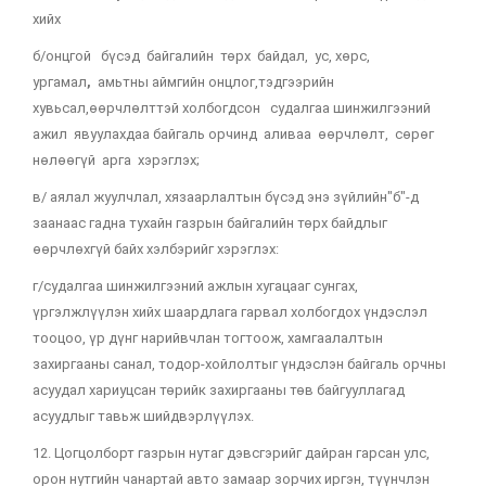
хийх
б/онцгой бүсэд байгалийн төрх байдал, ус, хөрс,
ургамал
,
амьтны аймгийн онцлог,тэдгээрийн
хувьсал,өөрчлөлттэй холбогдсон судалгаа шинжилгээний
ажил явуулахдаа байгаль орчинд аливаа өөрчлөлт, сөрөг
нөлөөгүй арга хэрэглэх;
в/ аялал жуулчлал, хязаарлалтын бүсэд энэ зүйлийн"б"-д
заанаас гадна тухайн газрын байгалийн төрх байдлыг
өөрчлөхгүй байх хэлбэрийг хэрэглэх:
г/судалгаа шинжилгээний ажлын хугацааг сунгах,
үргэлжлүүлэн хийх шаардлага гарвал холбогдох үндэслэл
тооцоо, үр дүнг нарийвчлан тогтоож, хамгаалалтын
захиргааны санал, тодор-хойлолтыг үндэслэн байгаль орчны
асуудал хариуцсан төрийк захиргааны төв байгууллагад
асуудлыг тавьж шийдвэрлүүлэх.
12. Цогцолборт газрын нутаг дэвсгэрийг дайран гарсан улс,
орон нутгийн чанартай авто замаар зорчих иргэн, түүнчлэн