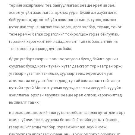
төрийн захиргааны төв байгууллагаас зөвшөөрөл авсан,
эсвэл уг үйл ажиллагааг эрхлэх үүрэг бүхий аж ахуйн нэгж,
байгууллага, иргэнтэй үйл ажиллагааных нь хүрээ, хамрах
нутаг дэвсгэр, ашиглах технологи, арга хэлбэр, техник, тоног
төхөөрөмж, багаж хэрэгслийг тохиролцож гэрээ байгуулах,
гэрээний хэрэгжилтийн явцад хяналт тавьж биелэлтийг нь
тогтоосон хугацаанд дүгнэж байх;
б/цогцолборт газрын зөвшөөрөгдсөн бүсэд байнга оршин
суудгаас бусад иргэн тухайн нутаг дэвсгэрт түр нэвтрэн орж,
уг газар нутагтай танилцах, хуулиар зөвшөөрөгдсөн үйл
ажилла-гаа явуулах бол тэдэнд тусгай хамгаалалттай газар
нутгийн тухай Монгол улсын хуульд заасны дагуу ийнхүү үйл
ажиллагаа эрхлэн явуулах зөвшөөрөл олгож, хэрэгжилтэд
нь хяналт тавих;
в зохих зөвшөөрлийн дагуу цогцолборт газрын нутаг дэвсгэрт
ажил, үйлчилгээ явуулсны болон байгалийн дагалт баялаг,
газар ашигласны
төлбөр. хураамжийг аж .ахуйн нэгж
байгууллага иргэдээс хураан авч зохих орлогод оруулах, уг