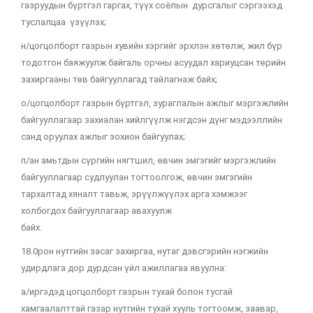
газруудын
бүртгэл гаргах, түүх соёлын дурсгалыг сэргээхэд
туслалцаа үзүүлэх;
н/цогцолборт газрын хувийн хэргийг эрхлэн хөтөлж, жил бүр
тодотгон баяжуулж байгаль орчны асуудал хариуцсан төрийн
захиргааны төв байгууллагад тайлагнаж байх;
о/цогцолборт газрын бүртгэл, зураглалын ажлыг мэргэжлийн
байгууллагаар захиалан хийлгүүлж нэгдсэн дүнг мэдээллийн
санд оруулах ажлыг зохион байгуулах;
п/ан амьтдын сүргийн нягтшил, өвчин эмгэгийг мэргэжлийн
байгууллагаар судлуулан тогтоолгож, өвчин эмгэгийн
тархалтад хяналт тавьж, эрүүлжүүлэх арга хэмжээг
холбогдох байгууллагаар авахуулж
байх.
18.0рон нутгийн засаг захиргаа, нутаг дэвсгэрийн нэгжийн
удирдлага дор дурдсан үйл ажиллагаа явуулна:
а/иргэдэд цогцолборт газрын тухай болон тусгай
хамгаалалттай газар нутгийн тухай хууль тогтоомж, заавар,