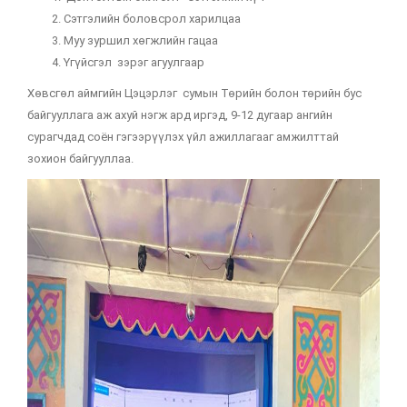
Сэтгэлийн боловсрол харилцаа
Муу зуршил хөгжлийн гацаа
Үгүйсгэл зэрэг агуулгаар
Хөвсгөл аймгийн Цэцэрлэг сумын Төрийн болон төрийн бус
байгууллага аж ахуй нэгж ард иргэд, 9-12 дугаар ангийн
сурагчдад соён гэгээрүүлэх үйл ажиллагааг амжилттай
зохион байгууллаа.