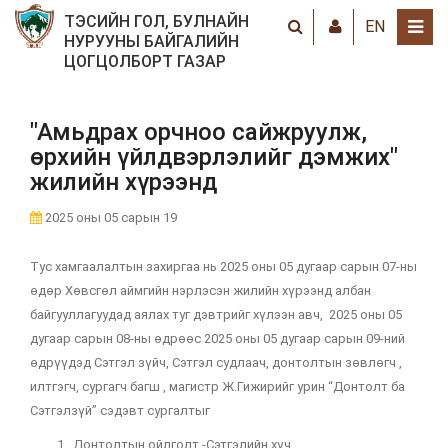
ТЭСИЙН ГОЛ, БУЛНАЙН
EN
НУРУУНЫ БАЙГАЛИЙН
ЦОГЦОЛБОРТ ГАЗАР
"Амьдрах орчноо сайжруулж,
өрхийн үйлдвэрлэлийг дэмжих"
жилийн хүрээнд
2025 оны 05 сарын 19
Тус хамгаалалтын захиргаа нь 2025 оны 05 дугаар сарын 07-ны
өдөр Хөвсгөл аймгийн нэрлэсэн жилийн хүрээнд албан
байгууллагуудад аялах туг дэвтрийг хүлээн авч, 2025 оны 05
дугаар сарын 08-ны өдрөөс 2025 оны 05 дугаар сарын 09-ний
өдрүүдэд Сэтгэл зүйч, Сэтгэл судлаач, донтолтын зөвлөгч ,
илтгэгч, сургагч багш , магистр Ж.Гижирийг урин “Донтолт ба
Сэтгэлзүй” сэдэвт сургалтыг
Донтолтын ойлголт -Сэтгэлийн хүч