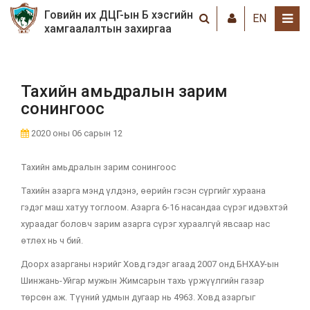
Говийн их ДЦГ-ын Б хэсгийн
EN
хамгаалалтын захиргаа
Тахийн амьдралын зарим
сонингоос
2020 оны 06 сарын 12
Тахийн амьдралын зарим сонингоос
Тахийн азарга мэнд үлдэнэ, өөрийн гэсэн сүргийг хураана
гэдэг маш хатуу тоглоом. Азарга 6-16 насандаа сүрэг идэвхтэй
хураадаг боловч зарим азарга сүрэг хураалгүй явсаар нас
өтлөх нь ч бий.
Доорх азарганы нэрийг Ховд гэдэг агаад 2007 онд БНХАУ-ын
Шинжань-Уйгар мужын Жимсарын тахь үржүүлгийн газар
төрсөн аж. Түүний удмын дугаар нь 4963. Ховд азаргыг