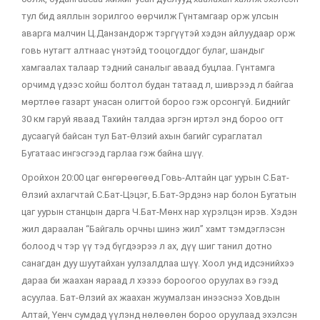
тул бид аяллын зорилгоо өөрчилж Гүнтамгаар орж улсын
аварга малчин Ц.Данзандорж тэргүүтэй хэдэн айлуудаар орж
говь нутагт алтнаас үнэтэйд тооцогддог булаг, шандыг
хамгаалах талаар тэдний саналыг аваад буцлаа. Гүнтамга
орчимд үдээс хойш болтол будан татаад л, шиврээд л байгаа
мөртлөө газарт унасан олигтой бороо гэж орсонгүй. Биднийг
30 км гаруй яваад Тахийн талдаа эргэн иртэл энд бороо огт
дусаагүй байсан тул Бат-Өлзий ахын багийг сураглатал
Бугатаас ингэсгээд гарлаа гэж байна шүү.
Оройхон 20:00 цаг өнгөрөөгөөд Говь-Алтайн цаг уурын С.Бат-
Өлзий ахлагчтай С.Бат-Цэцэг, Б.Бат-Эрдэнэ нар болон Бугатын
цаг уурын станцын дарга Ч.Бат-Мөнх нар хүрэлцэн ирэв. Хэдэн
жил дараалан “Байгаль орчны шинэ жил” хамт тэмдэглэсэн
болоод ч тэр үү тэд бүгдээрээ л ах, дүү шиг танил дотно
санагдан дуу шуутайхан уулзалдлаа шүү. Хоол унд идсэнийхээ
дараа би жаахан яараад л хэзээ бороогоо оруулах вэ гээд
асуулаа. Бат-Өлзий ах жаахан жуумалзан инээснээ Ховдын
Алтай, Үенч сумдад үүлэнд нөлөөлөн бороо оруулаад эхэлсэн