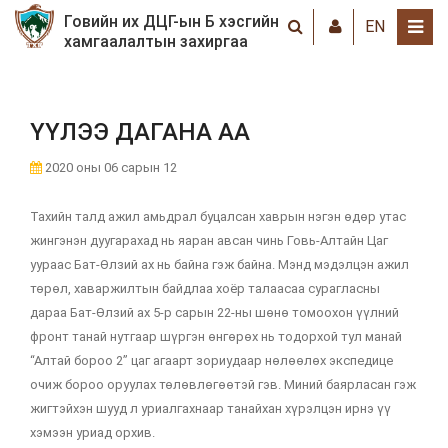
Говийн их ДЦГ-ын Б хэсгийн
EN
хамгаалалтын захиргаа
ҮҮЛЭЭ ДАГАНА АА
2020 оны 06 сарын 12
Тахийн талд ажил амьдрал буцалсан хаврын нэгэн өдөр утас
жингэнэн дуугарахад нь яаран авсан чинь Говь-Алтайн Цаг
уураас Бат-Өлзий ах нь байна гэж байна. Мэнд мэдэлцэн ажил
төрөл, хаваржилтын байдлаа хоёр талаасаа сурагласны
дараа Бат-Өлзий ах 5-р сарын 22-ны шөнө томоохон үүлний
фронт танай нутгаар шүргэн өнгөрөх нь тодорхой тул манай
“Алтай бороо 2” цаг агаарт зориудаар нөлөөлөх экспедице
очиж бороо оруулах төлөвлөгөөтэй гэв. Миний баярласан гэж
жигтэйхэн шууд л уриалгахнаар танайхан хүрэлцэн ирнэ үү
хэмээн уриад орхив.