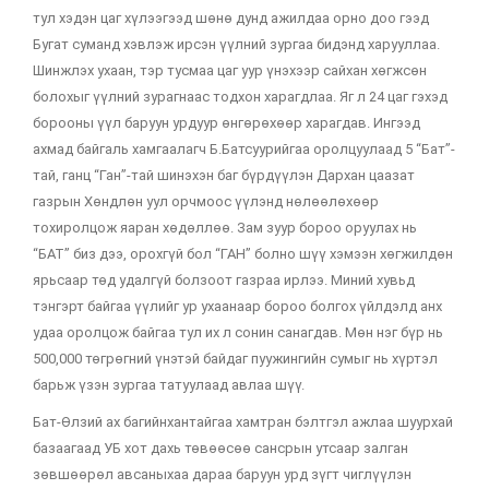
тул хэдэн цаг хүлээгээд шөнө дунд ажилдаа орно доо гээд
Бугат суманд хэвлэж ирсэн үүлний зургаа бидэнд харууллаа.
Шинжлэх ухаан, тэр тусмаа цаг уур үнэхээр сайхан хөгжсөн
болохыг үүлний зурагнаас тодхон харагдлаа. Яг л 24 цаг гэхэд
борооны үүл баруун урдуур өнгөрөхөөр харагдав. Ингээд
ахмад байгаль хамгаалагч Б.Батсуурийгаа оролцуулаад 5 “Бат”-
тай, ганц “Ган”-тай шинэхэн баг бүрдүүлэн Дархан цаазат
газрын Хөндлөн уул орчмоос үүлэнд нөлөөлөхөөр
тохиролцож яаран хөдөллөө. Зам зуур бороо оруулах нь
“БАТ” биз дээ, орохгүй бол “ГАН” болно шүү хэмээн хөгжилдөн
ярьсаар төд удалгүй болзоот газраа ирлээ. Миний хувьд
тэнгэрт байгаа үүлийг ур ухаанаар бороо болгох үйлдэлд анх
удаа оролцож байгаа тул их л сонин санагдав. Мөн нэг бүр нь
500,000 төгрөгний үнэтэй байдаг пуужингийн сумыг нь хүртэл
барьж үзэн зургаа татуулаад авлаа шүү.
Бат-Өлзий ах багийнхантайгаа хамтран бэлтгэл ажлаа шуурхай
базаагаад УБ хот дахь төвөөсөө сансрын утсаар залган
зөвшөөрөл авсаныхаа дараа баруун урд зүгт чиглүүлэн