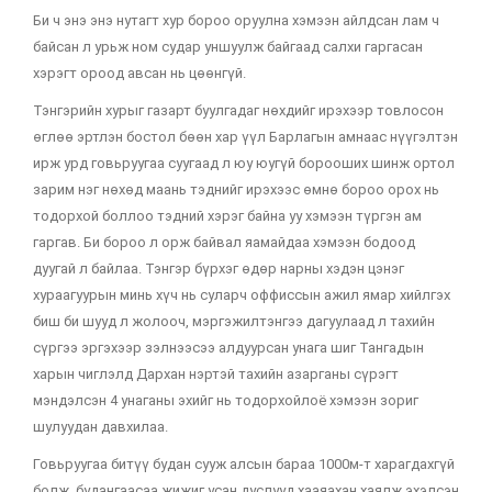
Би ч энэ энэ нутагт хур бороо оруулна хэмээн айлдсан лам ч
байсан л урьж ном судар уншуулж байгаад салхи гаргасан
хэрэгт ороод авсан нь цөөнгүй.
Тэнгэрийн хурыг газарт буулгадаг нөхдийг ирэхээр товлосон
өглөө эртлэн бостол бөөн хар үүл Барлагын амнаас нүүгэлтэн
ирж урд говьруугаа суугаад л юу юугүй борооших шинж ортол
зарим нэг нөхөд маань тэднийг ирэхээс өмнө бороо орох нь
тодорхой боллоо тэдний хэрэг байна уу хэмээн түргэн ам
гаргав. Би бороо л орж байвал яамайдаа хэмээн бодоод
дуугай л байлаа. Тэнгэр бүрхэг өдөр нарны хэдэн цэнэг
хураагуурын минь хүч нь суларч оффиссын ажил ямар хийлгэх
биш би шууд л жолооч, мэргэжилтэнгээ дагуулаад л тахийн
сүргээ эргэхээр зэлнээсээ алдуурсан унага шиг Тангадын
харын чиглэлд Дархан нэртэй тахийн азарганы сүрэгт
мэндэлсэн 4 унаганы эхийг нь тодорхойлоё хэмээн зориг
шулуудан давхилаа.
Говьруугаа битүү будан сууж алсын бараа 1000м-т харагдахгүй
болж, будангаасаа жижиг усан дуслууд хааяахан хаялж эхэлсэн