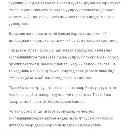
пуужингийн сумаа тавьлаа. Эхлээд хүчтэй дуу чимээ гарч гэрэл
гялбан пуужингийн сум бөөн хар үүлрүү орсоныхоо дараахан
хагас мөчийн дотор пин хийх их чимээ гаргаж иодот мөнгөө
үүлэнд цацлаа.
Өдөржин нэг л орж өгөхгүй байсан бороо хэдхэн мөчийн
дотор шаагин орж эхэлсэнд миний сэтгэл үнэхээр хөдөллөө.
Тэр шөнө “Алтай бороо 2” цаг агаарт зориудаар нөлөөлөх
экспедицийнхэн гурвантаа сумаа үүлрүү илгээж сайхан бороо
оруулж эхэлэхэд шөнийн 2 цаг аль хэдийн болсон байлаа. За
та хэд минь манай энд сайхан амраад явах уу гэсэн чинь бид
“ҮҮЛЭЭ ДАГАНА АА” хэмээгээд яаран хөдөллөө.
Тэдний ажлын үр дүнг маргааш шалгахаар Хонь усруу ортол
машинаа арай л шаварт суулгалгүй гарч ирлээ. Ган тайлж,
газар дэлхий нэвчтэл бороо орсон байлаа.
“Алтай бороо 2” цаг агаарт зориудаар нөлөөлөх
экспедицийнхэндээ ажлын өндөр амжилт хүсэж хур бороо
дутагдах үеэр дахин морилон ирээрэй хэмээн уръяа.