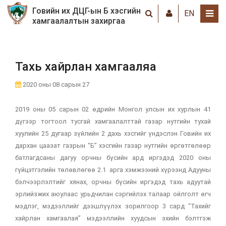
Говийн их ДЦГ-ын Б хэсгийн
EN
хамгаалалтын захиргаа
Тахь хайрлан хамгааляа
2020 оны 08 сарын 27
2019 оны 05 сарын 02 өдрийн Монгол улсын их хурлын 41
дүгээр тогтоол тусгай хамгаалалттай газар нутгийн тухай
хуулийн 25 дугаар зүйлийн 2 дахь хэсгийг үндэслэн Говийн их
дархан цаазат газрын “Б” хэсгийн газар нутгийн өргөтгөлөөр
батлагдсаны дагуу орчны бүсийн ард иргэдэд 2020 оны
гүйцэтгэлийн төлөвлөгөө 2.1 арга хэмжээний хүрээнд Адууны
бэлчээрлэлтийг хянах, орчны бүсийн иргэдэд тахь адуутай
эрлийзжих аюулаас урьдчилан сэргийлэх талаар ойлголт өгч
мэдлэг, мэдээллийг дээшлүүлэх зорилгоор 3 сард “Тахийг
хайрлан хамгаалая” мэдээллийн хуудсын эхийн бэлтгэж