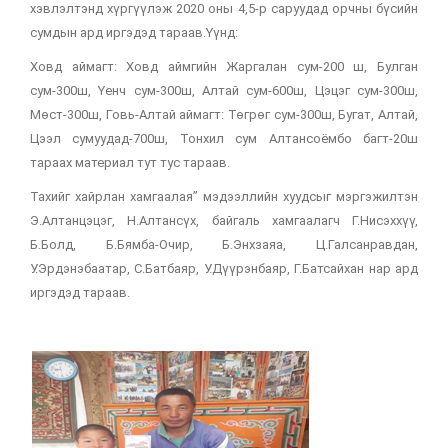
хэвлэлтэнд хүргүүлэж 2020 оны 4,5-р саруудад орчны бүсийн
сумдын ард иргэдэд тараав.Үүнд:
Ховд аймагт: Ховд аймгийн Жаргалан сум-200 ш, Булган
сум-300ш, Үенч сум-300ш, Алтай сум-600ш, Цэцэг сум-300ш,
Мөст-300ш, Говь-Алтай аймагт: Төгрөг сум-300ш, Бугат, Алтай,
Цээл сумуудад-700ш, Тонхил сум Алтансоёмбо багт-20ш
тараах материал тут тус тараав.
Тахийг хайрлан хамгаалая” мэдээллийн хуудсыг мэргэжилтэн
Э.Алтанцэцэг, Н.Алтансүх, байгаль хамгаалагч Г.Нисэххүү,
Б.Болд, Б.Бямба-Очир, Б.Энхзаяа, Ц.Галсанравдан,
У.Эрдэнэбаатар, С.Батбаяр, У.Дүүрэнбаяр, Г.Батсайхан нар ард
иргэдэд тараав.