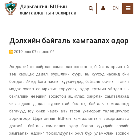
Дарьгангын БЦГ-ын
EN
хамгаалалтын захиргаа
Дэлхийн байгаль хамгаалах өдөр
2019 оны 07 сарын 02
Эх дэлхийгээ хайрлан хамгаалах сэтгэлгээ, байгаль орчинтой
зөв харьцах дадал, зуршлийн суурь нь хүүхэд насанд бий
болдог. Иймд бага насны хүүхдүүдэд байгаль орчныг танин
мэдэх хүсэл сонирхлыг төрүүлэх, өдөр тутмын үйлдэл нь
байгалийн нөөцийг зохистой ашиглах, хайрлан хамгаалахад
чиглэгдсэн дадал, зуршилтай болгох, байгаль хамгаалалд
багачууд юу хийж чадах вэ? гэсэн ухамсрыг төлөвшүүлэх
зорилгоор Дарьгангын БЦГ-ын хамгаалалтын захиргаанаас
дэлхийн байгаль хамгаалах өдөр болон хүүхдийн эрхийг
хамгаалах өдрийг тохиолдуулан жил бүр уламжлан зохион