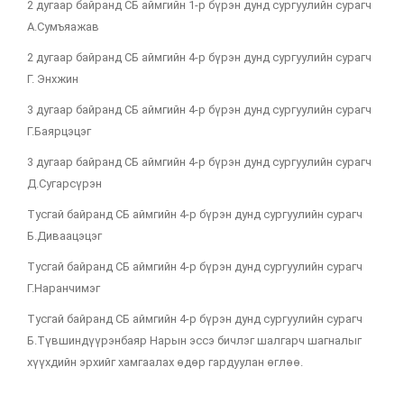
2 дугаар байранд СБ аймгийн 1-р бүрэн дунд сургуулийн сурагч
А.Сумъяажав
2 дугаар байранд СБ аймгийн 4-р бүрэн дунд сургуулийн сурагч
Г. Энхжин
3 дугаар байранд СБ аймгийн 4-р бүрэн дунд сургуулийн сурагч
Г.Баярцэцэг
3 дугаар байранд СБ аймгийн 4-р бүрэн дунд сургуулийн сурагч
Д.Сугарсүрэн
Тусгай байранд СБ аймгийн 4-р бүрэн дунд сургуулийн сурагч
Б.Диваацэцэг
Тусгай байранд СБ аймгийн 4-р бүрэн дунд сургуулийн сурагч
Г.Наранчимэг
Тусгай байранд СБ аймгийн 4-р бүрэн дунд сургуулийн сурагч
Б.Түвшиндүүрэнбаяр Нарын эссэ бичлэг шалгарч шагналыг
хүүхдийн эрхийг хамгаалах өдөр гардуулан өглөө.