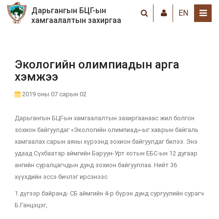
Дарьгангын БЦГ-ын
EN
хамгаалалтын захиргаа
Экологийн олимпиадын арга
хэмжээ
2019 оны 07 сарын 02
Дарьгангын БЦГ-ын хамгаалалтын захиргаанаас жил болгон
зохион байгуулдаг «Экологийн олимпиад»-ыг хаврын байгаль
хамгаалах сарын аяны хүрээнд зохион байгуулдаг билээ. Энэ
удаад Сүхбаатар аймгийн Баруун-Урт хотын ЕБС-ын 12 дугаар
ангийн суралцагчдын дунд зохион байгууллаа. Нийт 36
хүүхдийн эссэ бичлэг ирсэнээс
1 дүгээр байранд- СБ аймгийн 4-р бүрэн дунд сургуулийн сурагч
Б.Ганцэцэг,