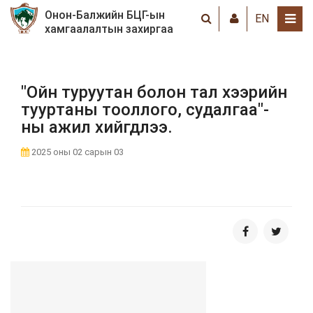
Онон-Балжийн БЦГ-ын
EN
хамгаалалтын захиргаа
"Ойн туруутан болон тал хээрийн
тууртаны тооллого, судалгаа"-
ны ажил хийгдлээ.
2025 оны 02 сарын 03