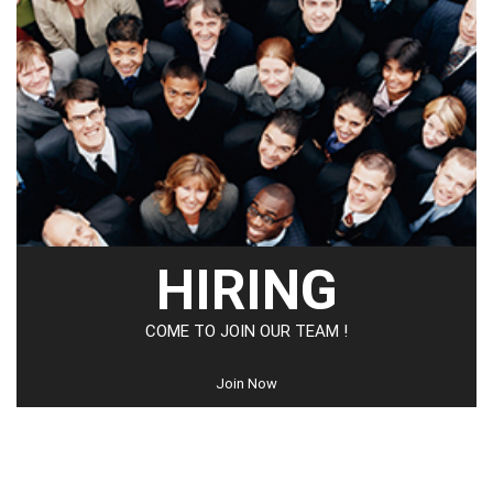
HIRING
COME TO JOIN OUR TEAM !
Join Now