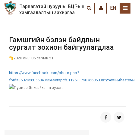
Тарвагатай нурууны БЦГ-ын
EN
хамгаалалтын захиргаа
Гамшгийн бэлэн байдлын
сургалт зохион байгуулагдлаа
2020 оны 05 сарын 21
https://www.facebook.com/photo.php?
fbid=350295685584365&set=pcb.1125117987660503&type=3&theater&i