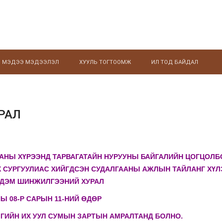
МЭДЭЭ МЭДЭЭЛЭЛ
ХУУЛЬ ТОГТООМЖ
ИЛ ТОД БАЙДАЛ
РАЛ
АНЫ ХҮРЭЭНД ТАРВАГАТАЙН НУРУУНЫ БАЙГАЛИЙН ЦОГЦОЛБ
Х СУРГУУЛИАС ХИЙГДСЭН СУДАЛГААНЫ АЖЛЫН ТАЙЛАНГ ХҮЛ
РДЭМ ШИНЖИЛГЭЭНИЙ ХУРАЛ
НЫ 08-Р САРЫН 11-НИЙ ӨДӨР
МГИЙН ИХ УУЛ СУМЫН ЗАРТЫН АМРАЛТАНД БОЛНО.