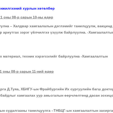
нжилгээний хурлын хөтөлбөр
21 оны 08-р сарын 10-ны өдөр
на – Халдвар хамгаалалын дэглэмийг танилцуулж, вакцинд
ар ариутгах зэрэг үйлчилгээ үзүүлж байрлуулна. -Хамгаалалты
х материал, техник хэрэгсэлийг байрлуулна -Хамгаалалтын
1 оны 08-р сарын 11-ний өдөр
арга Д.Туяа, ХБНГУ-ын Фрайбургийн Их сургуулийн багш докто
 байдлыг хамгаалах уур амьсгалын өөрчлөлтөнд дасан зохицо
лын судалгааны танилцуулга –ТНБЦГ-ын хамгаалалтын захирг