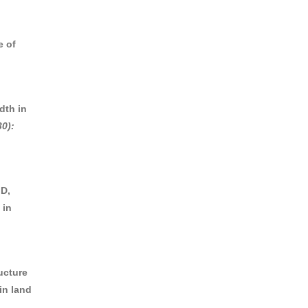
e of
dth in
30):
 D,
 in
ucture
in land