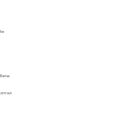
йн
 багш
тгэл