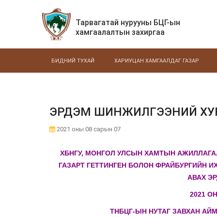
Тарвагатай нурууны БЦГ-ын
хамгаалалтын захиргаа
БИДНИЙ ТУХАЙ
ХАРИУЦАН ХАМГААЛДАГ ГАЗАР
ЭРДЭМ ШИНЖИЛГЭЭНИЙ ХУ
2021 оны 08 сарын 07
ХБНГУ, МОНГОЛ УЛСЫН ХАМТЫН АЖИЛЛАГА
ГАЗАРТ ГЕТТИНГЕН БОЛОН ФРАЙБУРГИЙН И
АВАХ Э
2021 О
ТНБЦГ-ЫН НУТАГ ЗАВХАН АЙ