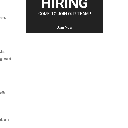
HIRING
COME TO JOIN OUR TEAM !
ters
Join Now
sts
ng and
,
rth
arbon