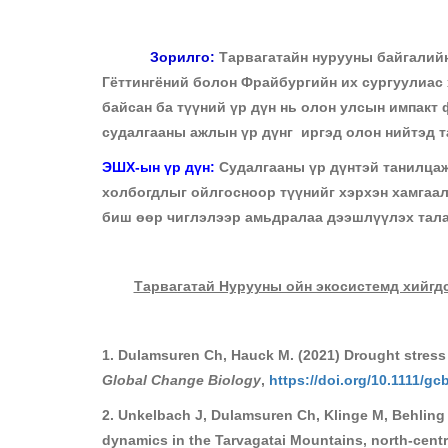
Зорилго:
Тарвагатайн нурууны байгалийн
Гёттингёний болон Фрайбургийн их сургуулиас 
байсан ба түүний үр дүн нь олон улсын импакт
судалгааны ажлын үр дүнг иргэд олон нийтэд 
ЭШХ-ын үр дүн:
Судалгааны үр дүнтэй танилцаж
холбогдлыг ойлгосноор түүнийг хэрхэн хамгаал
биш өөр чиглэлээр амьдралаа дээшлүүлэх тала
Тарвагатай Нурууны ойн экосистемд хийгдс
1. Dulamsuren Ch, Hauck M. (2021) Drought stress m
Global Change Biology
,
https://doi.org/10.1111/gc
2. Unkelbach J, Dulamsuren Ch, Klinge M, Behling
dynamics in the Tarvagatai Mountains, north-centra