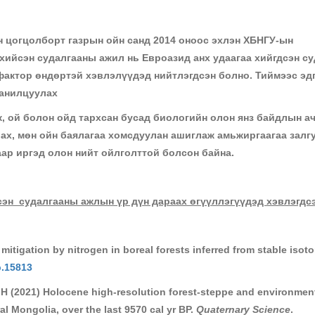
 цогцолборт газрын ойн санд 2014 оноос эхлэн ХБНГУ-ын
хийсэн судалгааны ажил нь Евроазид анх удаагаа хийгдсэн су
 фактор өндөртэй хэвлэлүүдэд нийтлэгдсэн болно. Тиймээс эд
танилцуулах
, ой болон ойд тархсан бусад биологийн олон янз байдлын а
ах, мөн ойн баялагаа хомсдуулан ашиглаж амьжиргаагаа залг
ар иргэд олон нийт ойлголттой болсон байна.
эн судалгааны ажлын үр дүн дараах өгүүллэгүүдэд хэвлэгдсэ
itigation by nitrogen in boreal forests inferred from stable isot
b.15813
 H (2021) Holocene high-resolution forest-steppe and environmen
l Mongolia, over the last 9570 cal yr BP.
Quaternary Science
.