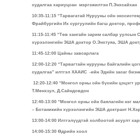
судалгаа хариуцсан мэргэжилтэн П.Энхсайхан
10:35-11:15 “Тарвагатай Нурууны ойн экосисте
Фрайбургийн Их сургуулийн багш доктор, проф
11:15-11:45 “Төв хангайн зарим салбар уулсын
хүрээлэнгийн ЭША доктор О.Энхтуяа, ЭША докт
11:45-12:00 Цайны завсарлага
12:00-12:20 “Тарвагтайн нурууны байгалийн цо
судалгаа” илтгэл ХААИС -ийн Эдийн засаг бизн
12:20-12:40 “Монгол орны ойн бүсийн цэцэгт 
Т.Мөнхзул, Д.Сайндовдон
12:40-13:00 “Монгол орны ойн бая
– Ботаникийн хүрээлэнгийн ЭША доктрант Н.Хэ
13:00-14:00 Илтгэлүүдтэй холбоотой асуулт ха
14:00-15:30 Өдрийн хоол