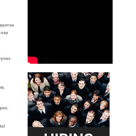
далгаа
гээр
ч
уулах
н.
opes.
tal