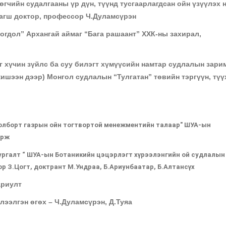
өгчийн судалгааны үр дүн, түүнд тусгаарлагдсан ойн үзүүлэх 
агш доктор, профессор Ч.Дуламсүрэн
огдол” Архангай аймаг “Бага рашаант” ХХК-ны захирал,
ог хүчин зүйлс ба суу билэгт хүмүүсийн намтар судлалын зари
ишээн дээр) Монгол судлалын “Тулгатан” төвийн тэргүүн, түү
олборт газрын ойн тогтвортой менежментийн талаар" ШУА-ын
орж
ургалт “ ШУА-ын Ботаникийн цэцэрлэгт хүрээлэнгийн ой судлалын
р З.Цогт, доктрант М.Ундраа, Б.Ариунбаатар, Б.Алтансүх
ариулт
лээлгэн өгөх – Ч.Дуламсүрэн, Д.Туяа