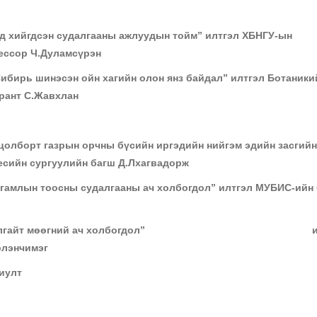
мд хийгдсэн судалгааны ажлуудын тойм” илтгэл ХБНГУ-ын
ессор Ч.Дуламсүрэн
 Сибирь шинэсэн ойн хагийн олон янз байдал” илтгэл Ботаники
рант С.Жавхлан
гцолборт газрын орчны бүсийн иргэдийн нийгэм эдийн засгийн
есийн сургуулийн багш Д.Лхагвадорж
ургамлын тоосны судалгааны ач холбогдол” илтгэл МУБИС-ийн
лагийн нэг малгайт мөөгний ач холбогдол” ил
рлэнчимэг
риулт