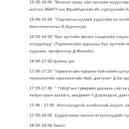
15:30-16:00 “Монгол орны ойн органик нүүрстөр
илтгэл ХБНГУ-ын Фрайбургийн Их сургуулийн б
16:00-16:20 “Сарлагын сүүний уурагийн ач холб
биотехнологич Б.Хүрэлхуяг
16:20-16:50 “Бүс нутгийн физик газарзүйн онцл
асуудлууд” (Тарвагатайн нурууны бүс нутгийн ж
судлаач, профессор Д.Мөнхбат
16:50-17:00 Цайны цаг
17:00-17:20
"Тарвагатайн нурууны байгалийн цогц
геоэкологийн хүрээлэнгийн ЭША, доктрант Д.Батд
17:20-17:40
“ ТНБЦГ-ын түймрийн дараахь сэргэн 
лабраторын эрхлэгч, академич Ч.Доржсүрэн, докто
17:40 - 17:55 Илтгэлүүдтэй холбоотой асуулт х
17:55-18:00 Судалгааны ажлын өгүүллүүдийг хү
18:55-19:00 Хаалт