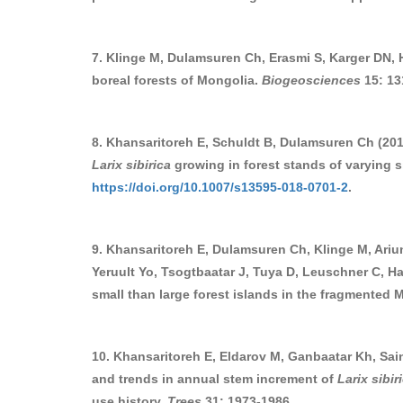
7. Klinge M, Dulamsuren Ch, Erasmi S, Karger DN, Ha
boreal forests of Mongolia.
Biogeosciences
15: 13
8. Khansaritoreh E, Schuldt B, Dulamsuren Ch (2018)
Larix sibirica
growing in forest stands of varying 
https://doi.org/10.1007/s13595-018-0701-2
.
9. Khansaritoreh E, Dulamsuren Ch, Klinge M, Ariu
Yeruult Yo, Tsogtbaatar J, Tuya D, Leuschner C, Ha
small than large forest islands in the fragmented 
10. Khansaritoreh E, Eldarov M, Ganbaatar Kh, Sa
and trends in annual stem increment of
Larix sibir
use history.
Trees
31: 1973-1986.