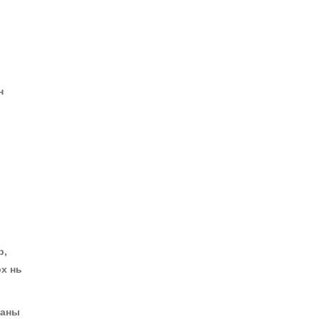
н
р,
х нь
ааны