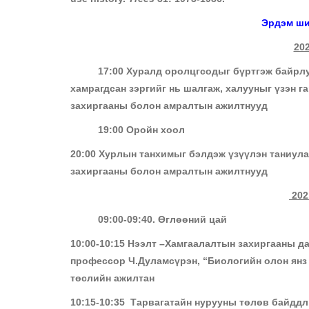
Эрдэм ши
20
17:00 Хуралд оролцгсодыг бүртгэж байрлуул
хамрагдсан зэргийг нь шалгаж, халууныг үзэн г
захиргааны болон амралтын ажилтнууд
19:00 Оройн хоол
20:00 Хурлын танхимыг бэлдэж үзүүлэн таниула
захиргааны болон амралтын ажилтнууд
202
09:00-09:40. Өглөөний цай
10:00-10:15 Нээлт –Хамгаалалтын захиргааны д
профессор Ч.Дуламсүрэн, “Биологийн олон янз
төслийн ажилтан
10:15-10:35 Тарвагатайн нурууны төлөв байдд