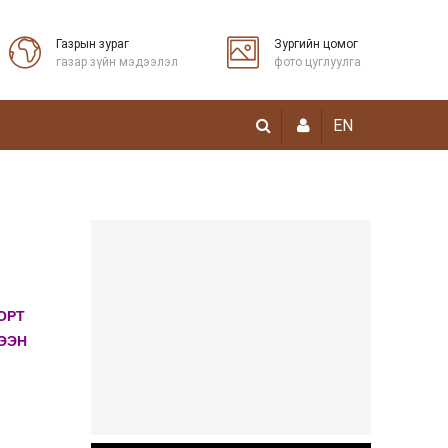
Газрын зураг
Зургийн цомог
газар зүйн мэдээлэл
фото цуглуулга
EN
ОРТ
ЭЭН