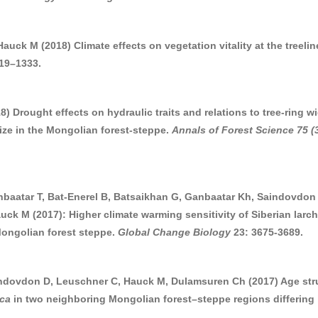
uck M (2018) Climate effects on vegetation vitality at the treelin
19–1333.
 Drought effects on hydraulic traits and relations to tree-ring wi
size in the Mongolian forest-steppe.
Annals of Forest Science 75 (
nbaatar T, Bat-Enerel B, Batsaikhan G, Ganbaatar Kh, Saindovdon
uck M (2017): Higher climate warming sensitivity of Siberian larch
Mongolian forest steppe.
Global Change Biology
23: 3675-3689.
indovdon D, Leuschner C, Hauck M, Dulamsuren Ch (2017) Age str
ica
in two neighboring Mongolian forest–steppe regions differing 