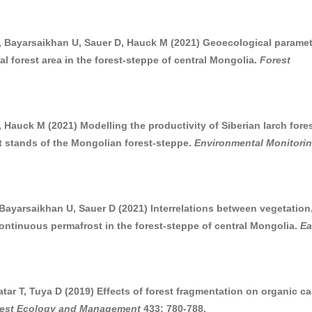
S, Bayarsaikhan U, Sauer D, Hauck M (2021) Geoecological parame
l forest area in the forest-steppe of central Mongolia.
Forest
 Hauck M (2021) Modelling the productivity of Siberian larch fore
t stands of the Mongolian forest-steppe.
Environmental Monitori
 Bayarsaikhan U, Sauer D (2021) Interrelations between vegetation
ontinuous permafrost in the forest-steppe of central Mongolia.
Ea
tar T, Tuya D (2019) Effects of forest fragmentation on organic c
est Ecology and Management
433: 780-788.