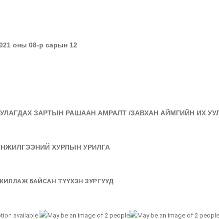
021 оны 08-р сарын 12
ЛАГДАХ ЗАРТЫН РАШААН АМРАЛТ /ЗАВХАН АЙМГИЙН ИХ УУЛ
НЖИЛГЭЭНИЙ ХУРЛЫН УРИЛГА​
ЖИЛЛАЖ БАЙСАН ТҮҮХЭН ЗУРГУУД