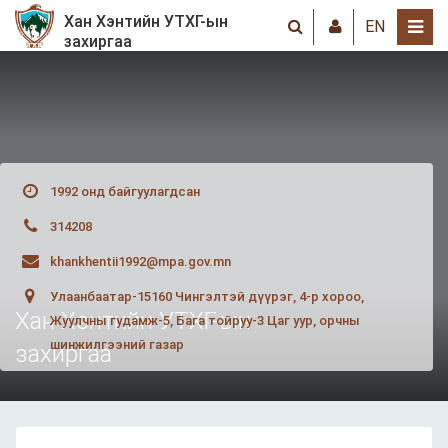
Хан Хэнтийн УТХГ-ын
EN
захиргаа
1992 онд байгуулагдсан
314208
khankhentii1992@mpa.gov.mn
Улаанбаатар-15160 Чингэлтэй дүүрэг, 4-р хороо,
Хан Хэнтийн УТХГ-ын
Жуулчны гудамж-5, Бага тойруу-3 Цаг уур, орчны
шинжилгээний газар
захиргаа