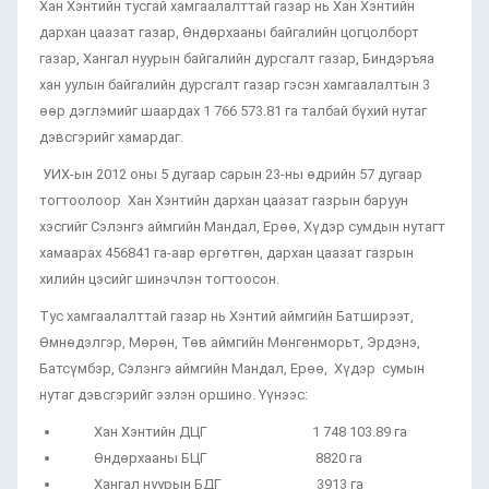
Хан Хэнтийн тусгай хамгаалалттай газар нь Хан Хэнтийн
дархан цаазат газар, Өндөрхааны байгалийн цогцолборт
газар, Хангал нуурын байгалийн дурсгалт газар, Биндэръяа
хан уулын байгалийн дурсгалт газар гэсэн хамгаалалтын 3
өөр дэглэмийг шаардах 1 766 573.81 га талбай бүхий нутаг
дэвсгэрийг хамардаг.
УИХ-ын 2012 оны 5 дугаар сарын 23-ны өдрийн 57 дугаар
тогтоолоор Хан Хэнтийн дархан цаазат газрын баруун
хэсгийг Сэлэнгэ аймгийн Мандал, Ерөө, Хүдэр сумдын нутагт
хамаарах 456841 га-аар өргөтгөн, дархан цаазат газрын
хилийн цэсийг шинэчлэн тогтоосон.
Тус хамгаалалттай газар нь Хэнтий аймгийн Батширээт,
Өмнөдэлгэр, Мөрөн, Төв аймгийн Мөнгөнморьт, Эрдэнэ,
Батсүмбэр, Сэлэнгэ аймгийн Мандал, Ерөө, Хүдэр сумын
нутаг дэвсгэрийг эзлэн оршино. Үүнээс:
Хан Хэнтийн ДЦГ 1 748 103.89 га
Өндөрхааны БЦГ 8820 га
Хангал нуурын БДГ 3913 га