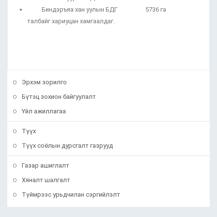
Биндэръяа хан уулын БДГ 5736 га
талбайг хариуцан хамгаалдаг.
Эрхэм зорилго
Бүтэц зохион байгуулалт
Үйл ажиллагаа
Түүх
Түүх соёлын дурсгалт газрууд
Газар ашиглалт
Хяналт шалгалт
Түймрээс урьдчилан сэргийлэлт