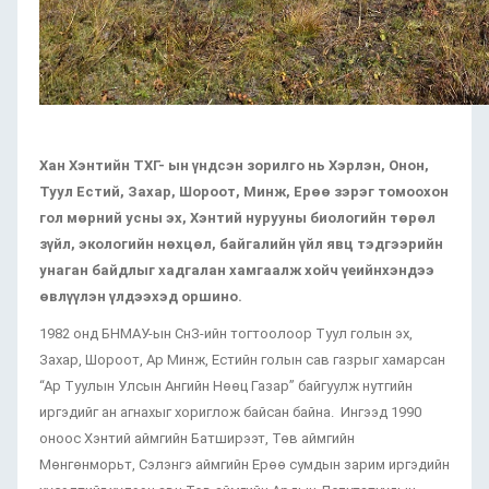
Xан Хэнтийн ТХГ- ын үндсэн зорилго нь Хэрлэн, Онон,
Туул Естий, Захар, Шороот, Минж, Ерөө зэрэг томоохон
гол мөрний усны эх, Хэнтий нурууны биологийн төрөл
зүйл, экологийн нөхцөл, байгалийн үйл явц тэдгээрийн
унаган байдлыг хадгалан хамгаалж хойч үеийнхэндээ
өвлүүлэн үлдээхэд оршино.
1982 онд БНМАУ-ын СнЗ-ийн тогтоолоор Туул голын эх,
Захар, Шороот, Ар Минж, Естийн голын сав газрыг хамарсан
“Ар Туулын Улсын Ангийн Нөөц Газар” байгуулж нутгийн
иргэдийг ан агнахыг хориглож байсан байна. Ингээд 1990
оноос Хэнтий аймгийн Батширээт, Төв аймгийн
Мөнгөнморьт, Сэлэнгэ аймгийн Ерөө сумдын зарим иргэдийн