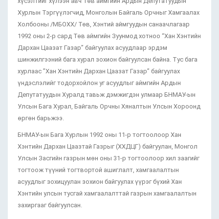
хүсэлтийг хүлээн авч Төв аймгийн Ардын Депутатуудын
Хурлын Тэргүүлэгчид, Монголын Байгаль Орчныг Хамгаалах
Холбооны /МБОХХ/ Төв, Хэнтий аймгуудын санаачлагаар
1992 оны 2-р сард Төв аймгийн Зуунмод хотноо “Хан Хэнтийн
Дархан Цаазат Газар” байгуулах асуудлаар эрдэм
шинжилгээний бага хурал зохион байгуулсан байна. Тус бага
хурлаас ”Хан Хэнтийн Дархан Цаазат Газар” байгуулах
үндэслэлийг тодорхойлон уг асуудлыг аймгийн Ардын
Депутатуудын Хуралд тавьж дэмжигдэн улмаар БНМАУ-ын
Улсын Бага Хурал, Байгаль Орчны Хяналтын Улсын Хороонд
өргөн барьжээ.
БНМАУ-ын Бага Хурлын 1992 оны 11-р тогтоолоор Хан
Хэнтийн Дархан Цаазтай Газрыг (ХХДЦГ) байгуулан, Монгол
Улсын Засгийн газрын мөн оны 31-р тогтоолоор хил заагийг
тогтоож түүний тогтвортой ашиглалт, хамгаалалтын
асуудлыг зохицуулан зохион байгуулах үүрэг бүхий Хан
Хэнтийн улсын тусгай хамгаалалттай газрын хамгаалалтын
захиргааг байгуулсан.