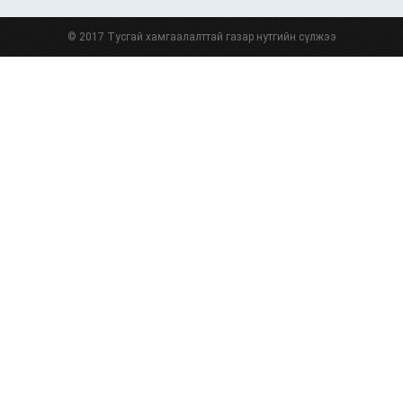
© 2017 Тусгай хамгаалалттай газар нутгийн сүлжээ