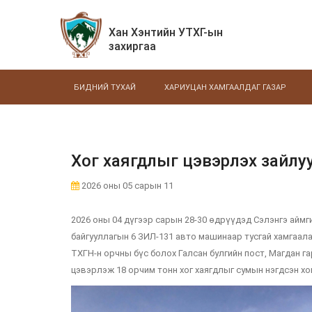
Хан Хэнтийн УТХГ-ын
захиргаа
БИДНИЙ ТУХАЙ
ХАРИУЦАН ХАМГААЛДАГ ГАЗАР
Хог хаягдлыг цэвэрлэх зайлу
2026 оны 05 сарын 11
2026 оны 04 дүгээр сарын 28-30 өдрүүдэд Сэлэнгэ аймг
байгууллагын 6 ЗИЛ-131 авто машинаар тусгай хамгаалал
ТХГН-н орчны бүс болох Галсан булгийн пост, Магдан га
цэвэрлэж 18 орчим тонн хог хаягдлыг сумын нэгдсэн хо