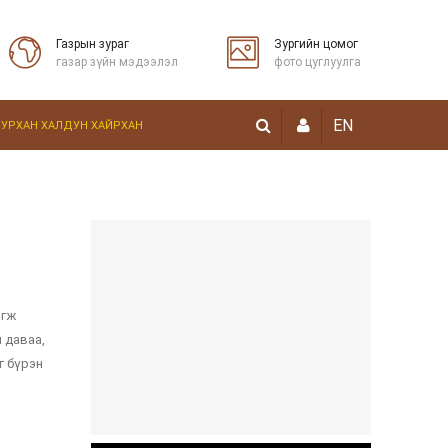
Газрын зураг
Зургийн цомог
газар зүйн мэдээлэл
фото цуглуулга
EN
БУРХАН ХАЛДУН ХАЙРХАН
эгж
 даваа,
г бүрэн