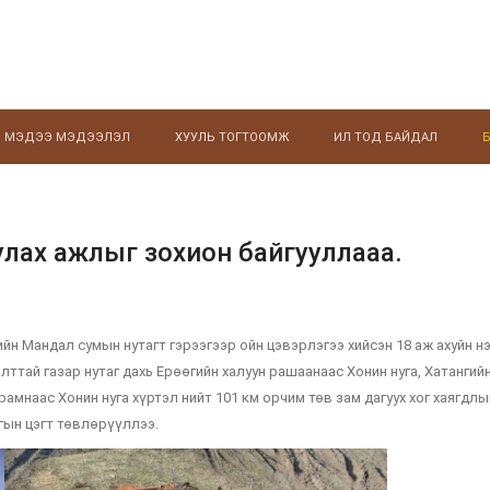
МЭДЭЭ МЭДЭЭЛЭЛ
ХУУЛЬ ТОГТООМЖ
ИЛ ТОД БАЙДАЛ
улах ажлыг зохион байгууллааа.
ийн Мандал сумын нутагт гэрээгээр ойн цэвэрлэгээ хийсэн 18 аж ахуйн н
ттай газар нутаг дахь Ерөөгийн халуун рашаанаас Хонин нуга, Хатангийн
рамнаас Хонин нуга хүртэл нийт 101 км орчим төв зам дагуух хог хаягдлы
гын цэгт төвлөрүүллээ.