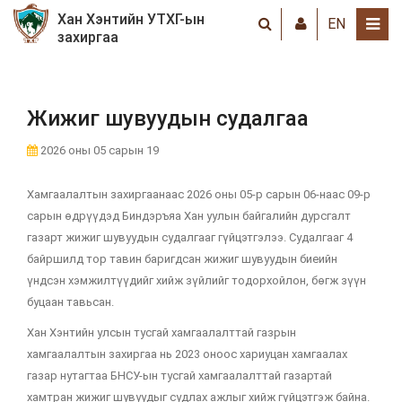
Хан Хэнтийн УТХГ-ын
EN
захиргаа
Жижиг шувуудын судалгаа
2026 оны 05 сарын 19
Хамгаалалтын захиргаанаас 2026 оны 05-р сарын 06-наас 09-р
сарын өдрүүдэд Биндэръяа Хан уулын байгалийн дурсгалт
газарт жижиг шувуудын судалгааг гүйцэтгэлээ. Судалгааг 4
байршилд тор тавин баригдсан жижиг шувуудын биеийн
үндсэн хэмжилтүүдийг хийж зүйлийг тодорхойлон, бөгж зүүн
буцаан тавьсан.
Хан Хэнтийн улсын тусгай хамгаалалттай газрын
хамгаалалтын захиргаа нь 2023 оноос хариуцан хамгаалах
газар нутагтаа БНСУ-ын тусгай хамгаалалттай газартай
хамтран жижиг шувуудыг судлах ажлыг хийж гүйцэтгэж байна.