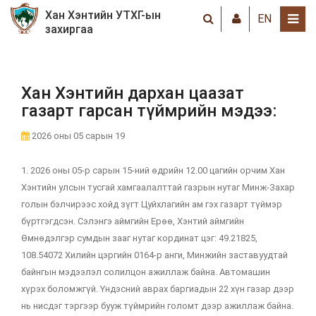
Хан Хэнтийн УТХГ-ын
EN
захиргаа
Хан Хэнтийн дархан цаазат
газарт гарсан түймрийн мэдээ:
2026 оны 05 сарын 19
1. 2026 оны 05-р сарын 15-ний өдрийн 12.00 цагийн орчим Хан
Хэнтийн улсын тусгай хамгаалалттай газрын нутаг Минж-Захар
голын бэлчирээс хойд зүгт Цуйхлагийн ам гэх газарт түймэр
бүртгэгдсэн. Сэлэнгэ аймгийн Ерөө, Хэнтий аймгийн
Өмнөдэлгэр сумдын зааг нутаг кординат цэг: 49.21825,
108.54072 Хилийн цэргийн 0164-р анги, Минжийн заставуудтай
байнгын мэдээлэл солилцон ажиллаж байна. Автомашин
хүрэх боломжгүй. Үндэсний аврах баргиадын 22 хүн газар дээр
нь нисдэг тэргээр бууж түймрийн голомт дээр ажиллаж байна.