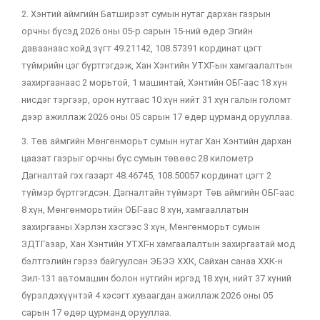
2. Хэнтий аймгийн Батширээт сумын нутаг дархан газрын
орчны бүсэд 2026 оны 05-р сарын 15-ний өдөр Эгийн
даваанаас хойд зүгт 49.21142, 108.57391 кординат цэгт
түймрийн цэг бүртгэгдэж, Хан Хэнтийн УТХГ-ын хамгаалалтын
захиргаанаас 2 морьтой, 1 машинтай, Хэнтийн ОБГ-аас 18 хүн
нисдэг тэргээр, орон нутгаас 10 хүн нийт 31 хүн галын голомт
дээр ажиллаж 2026 оны 05 сарын 17 өдөр цурманд орууллаа.
3. Төв аймгийн Мөнгөнморьт сумын нутаг Хан Хэнтийн дархан
цаазат газрыг орчны бүс сумын төвөөс 28 километр
Дагналтай гэх газарт 48.46745, 108.50057 кординат цэгт 2
түймэр бүртгэгдсэн. Дагналтайн түймэрт Төв аймгийн ОБГ-аас
8 хүн, Мөнгөнморьтийн ОБГ-аас 8 хүн, хамгааллатын
захиргааны Хэрлэн хэсгээс 3 хүн, Мөнгөнморьт сумын
ЗДТГазар, Хан Хэнтийн УТХГ-н хамгаалалтын захиргаатай мод
бэлтгэлийн гэрээ байгуулсан ЭБЭЭ ХХК, Сайхан санаа ХХК-н
Зил-131 автомашин болон нутгийн иргэд 18 хүн, нийт 37 хүний
бүрэлдэхүүнтэй 4 хэсэгт хуваагдан ажиллаж 2026 оны 05
сарын 17 өдөр цурманд орууллаа.