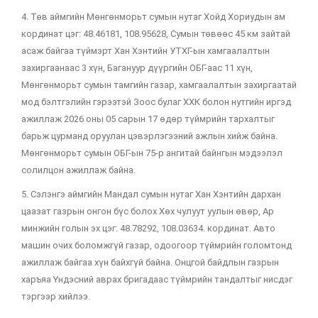
4. Төв аймгийн Мөнгөнморьт сумын нутаг Хойд Хориудын ам
кординат цэг: 48.46181, 108.95628, Сумын төвөөс 45 км зайтай
асаж байгаа түймэрт Хан Хэнтийн УТХГ-ын хамгаалалтын
захиргаанаас 3 хүн, Багануур дүүргийн ОБГ-аас 11 хүн,
Мөнгөнморьт сумын тамгийн газар, хамгаалалтын захиргаатай
мод бэлтгэлийн гэрээтэй Зоос булаг ХХК болон нутгийн иргэд
ажиллаж 2026 оны 05 сарын 17 өдөр түймрийн тархалтыг
барьж цурманд оруулан цэвэрлэгээний ажлын хийж байна.
Мөнгөнморьт сумын ОБГ-ын 75-р ангитай байнгын мэдээлэл
солилцон ажиллаж байна.
5. Сэлэнгэ аймгийн Мандал сумын нутаг Хан Хэнтийн дархан
цаазат газрын онгон бүс болох Хөх чулуут уулын өвөр, Ар
минжийн голын эх цэг: 48.78292, 108.03634. кординат. Авто
машин очих боломжгүй газар, одоогоор түймрийн голомтонд
ажиллаж байгаа хүн байхгүй байна. Онцгой байдлын газрын
харъяа Үндэсний аврах бригадаас түймрийн тандалтыг нисдэг
тэргээр хийлээ.