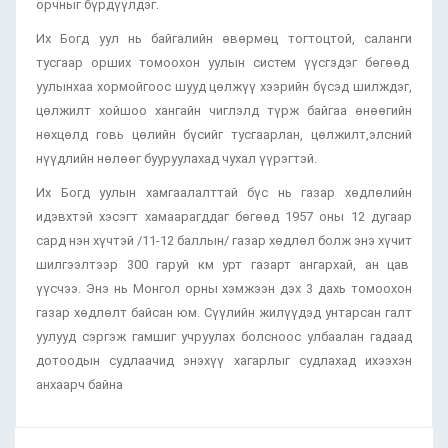
орчныг бүрдүүлдэг.
Их Богд уул нь байгалийн өвөрмөц тогтоцтой, саланги
тусгаар орших томоохон уулын систем үүсгэдэг бөгөөд
уулынхаа хормойгоос шууд цөлжүү хээрийн бүсэд шилждэг,
цөлжилт хойшоо хангайн чиглэлд түрж байгаа өнөөгийн
нөхцөлд говь цөлийн бүсийг тусгаарлан, цөлжилт,элсний
нүүдлийн нөлөөг бууруулахад чухал үүрэгтэй.
Их Богд уулын хамгаалалттай бүс нь газар хөдлөлийн
идэвхтэй хэсэгт хамаарагддаг бөгөөд 1957 оны 12 дугаар
сард нэн хүчтэй /11-12 баллын/ газар хөдлөл болж энэ хүчит
шилгээлтээр 300 гаруй км урт газарт ангархай, ан цав
үүсчээ. Энэ нь Монгол орны хэмжээн дэх 3 дахь томоохон
газар хөдлөлт байсан юм. Сүүлийн жилүүдэд унтарсан галт
уулууд сэргэж гамшиг учруулах болсноос улбаалан гадаад
дотоодын судлаачид энэхүү хагарлыг судлахад ихээхэн
анхаарч байна