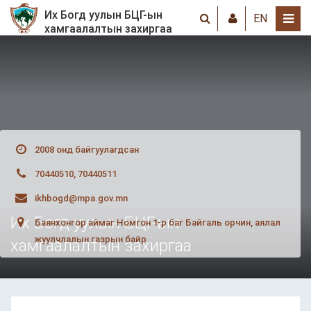
Их Богд уулын БЦГ-ын
EN
хамгаалалтын захиргаа
2008 онд байгуулагдсан
70440510, 70440511
ikhbogd@mpa.gov.mn
Их Богд уулын БЦГ-ын
Баянхонгор аймаг Номгон 1-р баг Байгаль орчин, аялал
жуулчлалын газрын байр
хамгаалалтын захиргаа