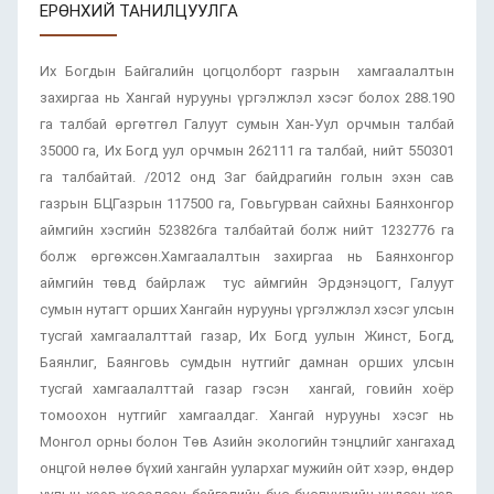
ЕРӨНХИЙ ТАНИЛЦУУЛГА
Их Богдын Байгалийн цогцолборт газрын хамгаалалтын
захиргаа нь Хангай нурууны үргэлжлэл хэсэг болох 288.190
га талбай өргөтгөл Галуут сумын Хан-Уул орчмын талбай
35000 га, Их Богд уул орчмын 262111 га талбай, нийт 550301
га талбайтай. /2012 онд Заг байдрагийн голын эхэн сав
газрын БЦГазрын 117500 га, Говьгурван сайхны Баянхонгор
аймгийн хэсгийн 523826га талбайтай болж нийт 1232776 га
болж өргөжсөн.Хамгаалалтын захиргаа нь Баянхонгор
аймгийн төвд байрлаж тус аймгийн Эрдэнэцогт, Галуут
сумын нутагт орших Хангайн нурууны үргэлжлэл хэсэг улсын
тусгай хамгаалалттай газар, Их Богд уулын Жинст, Богд,
Баянлиг, Баянговь сумдын нутгийг дамнан орших улсын
тусгай хамгаалалттай газар гэсэн хангай, говийн хоёр
томоохон нутгийг хамгаалдаг. Хангай нурууны хэсэг нь
Монгол орны болон Төв Азийн экологийн тэнцлийг хангахад
онцгой нөлөө бүхий хангайн уулархаг мужийн ойт хээр, өндөр