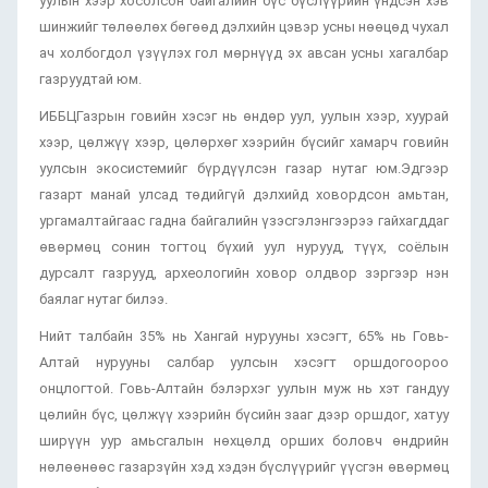
уулын хээр хосолсон байгалийн бүс бүслүүрийн үндсэн хэв
шинжийг төлөөлөх бөгөөд дэлхийн цэвэр усны нөөцөд чухал
ач холбогдол үзүүлэх гол мөрнүүд эх авсан усны хагалбар
газруудтай юм.
ИББЦГазрын говийн хэсэг нь өндөр уул, уулын хээр, хуурай
хээр, цөлжүү хээр, цөлөрхөг хээрийн бүсийг хамарч говийн
уулсын экосистемийг бүрдүүлсэн газар нутаг юм.Эдгээр
газарт манай улсад төдийгүй дэлхийд ховордсон амьтан,
ургамалтайгаас гадна байгалийн үзэсгэлэнгээрээ гайхагддаг
өвөрмөц сонин тогтоц бүхий уул нурууд, түүх, соёлын
дурсалт газрууд, археологийн ховор олдвор зэргээр нэн
баялаг нутаг билээ.
Нийт талбайн 35% нь Хангай нурууны хэсэгт, 65% нь Говь-
Алтай нурууны салбар уулсын хэсэгт оршдогоороо
онцлогтой. Говь-Алтайн бэлэрхэг уулын муж нь хэт гандуу
цөлийн бүс, цөлжүү хээрийн бүсийн зааг дээр оршдог, хатуу
ширүүн уур амьсгалын нөхцөлд орших боловч өндрийн
нөлөөнөөс газарзүйн хэд хэдэн бүслүүрийг үүсгэн өвөрмөц