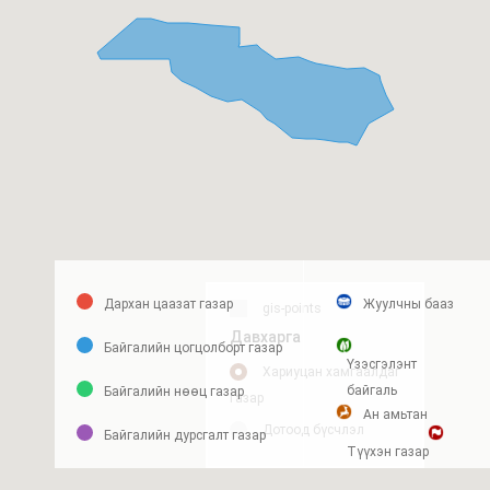
Дархан цаазат газар
Жуулчны бааз
gis-points
Давхарга
Байгалийн цогцолборт газар
Үзэсгэлэнт
Хариуцан хамгаалдаг
байгаль
Байгалийн нөөц газар
газар
Ан амьтан
Дотоод бүсчлэл
Байгалийн дурсгалт газар
Түүхэн газар