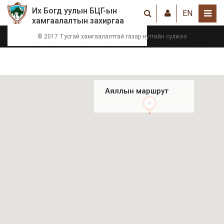
Их Богд уулын БЦГ-ын
EN
хамгаалалтын захиргаа
© 2017 Тусгай хамгаалалттай газар нутгийн сүлжээ
Аяллын маршрут