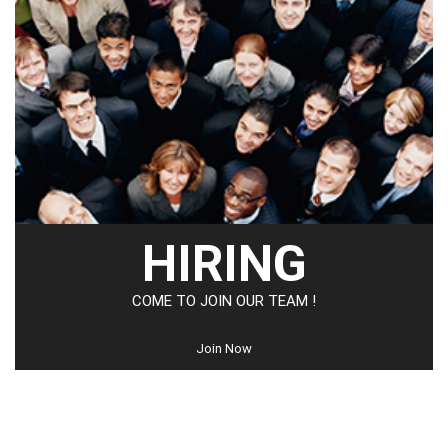
HIRING
COME TO JOIN OUR TEAM !
Join Now