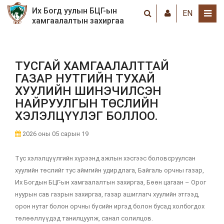
Их Богд уулын БЦГ-ын
EN
хамгаалалтын захиргаа
ТУСГАЙ ХАМГААЛАЛТТАЙ
ГАЗАР НУТГИЙН ТУХАЙ
ХУУЛИЙН ШИНЭЧИЛСЭН
НАЙРУУЛГЫН ТӨСЛИЙН
ХЭЛЭЛЦҮҮЛЭГ БОЛЛОО.
2026 оны 05 сарын 19
Тус хэлэлцүүлгийн хүрээнд ажлын хэсгээс боловсруулсан
хуулийн төслийг тус аймгийн удирдлага, Байгаль орчны газар,
Их Богдын БЦГ-ын хамгаалалтын захиргаа, Бөөн цагаан – Орог
нуурын сав газрын захиргаа, газар ашиглагч хуулийн этгээд,
орон нутаг болон орчны бүсийн иргэд болон бусад холбогдох
төлөөллүүдэд танилцуулж, санал солилцов.