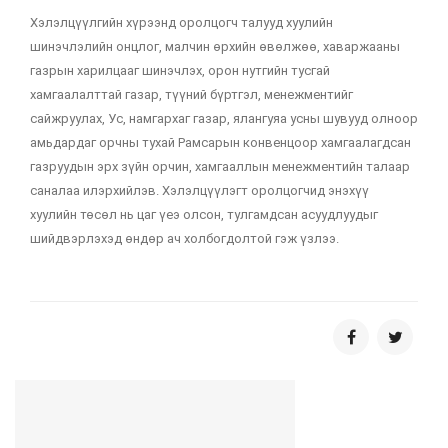
Хэлэлцүүлгийн хүрээнд оролцогч талууд хуулийн
шинэчлэлийн онцлог, малчин өрхийн өвөлжөө, хаваржааны
газрын харилцааг шинэчлэх, орон нутгийн тусгай
хамгаалалттай газар, түүний бүртгэл, менежментийг
сайжруулах, Ус, намгархаг газар, ялангуяа усны шувууд олноор
амьдардаг орчны тухай Рамсарын конвенцоор хамгаалагдсан
газруудын эрх зүйн орчин, хамгааллын менежментийн талаар
саналаа илэрхийлэв. Хэлэлцүүлэгт оролцогчид энэхүү
хуулийн төсөл нь цаг үеэ олсон, тулгамдсан асуудлуудыг
шийдвэрлэхэд өндөр ач холбогдолтой гэж үзлээ.