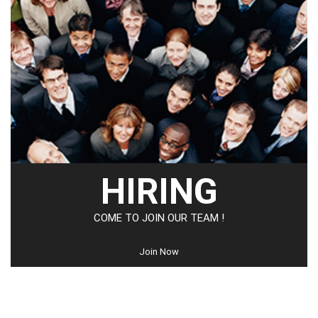
HIRING
COME TO JOIN OUR TEAM !
Join Now