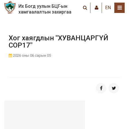
Их Богд уулын БЦГ-ын
EN
хамгаалалтын захиргаа
Хог хаягдлын "ХУВАНЦАРГҮЙ
COP17"
2026 оны 06 сарын 05