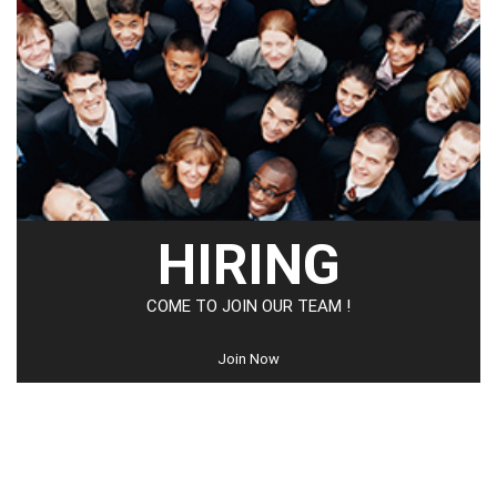
HIRING
COME TO JOIN OUR TEAM !
Join Now