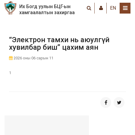
Их Богд уулын БЦГ-ын
EN
хамгаалалтын захиргаа
“Электрон тамхи нь аюулгүй
хувилбар биш” цахим аян
2026 оны 06 сарын 11
1