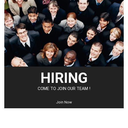
HIRING
COME TO JOIN OUR TEAM !
Join Now