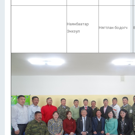
Наянбаатар
Нягтлан бодогч
Энхзул