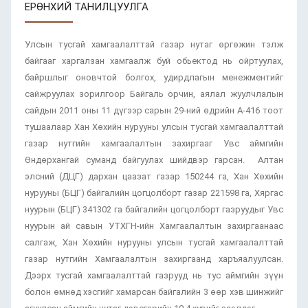
ЕРӨНХИЙ ТАНИЛЦУУЛГА
Улсын тусгай хамгаалалттай газар нутаг өргөжин тэлж
байгааг харгалзан хамгаалж буй обьектод нь ойртуулах,
байршлыг оновчтой болгох, удирдлагын менежментийг
сайжруулах зорилгоор Байгаль орчин, аялал жуулчлалын
сайдын 2011 оны 11 дүгээр сарын 29-ний өдрийн А-416 тоот
тушаалаар Хан Хөхийн нурууны улсын тусгай хамгаалалттай
газар нутгийн хамгаалалтын захиргааг Увс аймгийн
Өндөрхангай суманд байгуулах шийдвэр гарсан. Алтан
элсний (ДЦГ) дархан цаазат газар 150244 га, Хан Хөхийн
нурууны (БЦГ) байгалийн цогцолборт газар 221598 га, Хяргас
нуурын (БЦГ) 341302 га байгалийн цогцолборт газруудыг Увс
нуурын ай савын УТХГН-ийн Хамгаалалтын захиргаанаас
салгаж, Хан Хөхийн нурууны улсын тусгай хамгаалалттай
газар нутгийн Хамгаалалтын захиргаанд харъяалуулсан.
Дээрх тусгай хамгаалалттай газрууд нь тус аймгийн зүүн
болон өмнөд хэсгийг хамарсан байгалийн 3 өөр хэв шинжийг