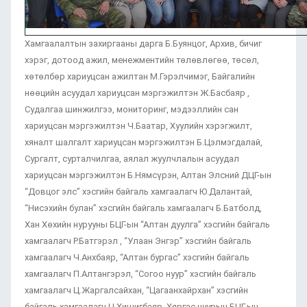
Хамгаалалтын захиргааны дарга Б.Буянцог, Архив, бичиг
хэрэг, дотоод ажил, менежментийн төлөвлөгөө, төсөл,
хөтөлбөр хариуцсан ажилтан М.Гэрэлчимэг, Байгалийн
нөөцийн асуудал хариуцсан мэргэжилтэн Ж.Басбаяр ,
Судалгаа шинжилгээ, мониторинг, мэдээллийн сан
хариуцсан мэргэжилтэн Ч.Баатар, Хуулийн хэрэгжилт,
хяналт шалгалт хариуцсан мэргэжилтэн Б.Цэлмэгдалай,
Сургалт, сурталчилгаа, аялал жуулчлалын асуудал
хариуцсан мэргэжилтэн Б.Нямсүрэн, Алтан Элсний ДЦГ-ын
“Довцог элс” хэсгийн байгаль хамгаалагч Ю.Далантай,
“Нисэхийн булан” хэсгийн байгаль хамгаалагч Б.Батболд,
Хан Хөхийн нурууны БЦГ-ын “Алтан дуулга” хэсгийн байгаль
хамгаалагч Р.Батгэрэл , “Улаан Энгэр” хэсгийн байгаль
хамгаалагч Ч.Анхбаяр, “Алтан бургас” хэсгийн байгаль
хамгаалагч П.Алтангэрэл, “Согоо нуур” хэсгийн байгаль
хамгаалагч Ц.Жаргалсайхан, “Цагаанхайрхан” хэсгийн
байгаль хамгаалагч Ц.Хишигбаяр, Хяргас нуурын БЦГ-ын