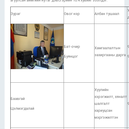
агуулсан аймгийн нутаг дэвсгэрийн 10.4 хувийг эзэлдэг.
Зураг
Овог нэр
Албан тушаал
Бат-очир
Хамгаалалтын
захиргааны дарга
Буянцог
Хуулийн
хэрэгжилт, хяналт
Баавгай
шалгалт
Цэлмэгдалай
хариуцсан
мэргэжилтэн