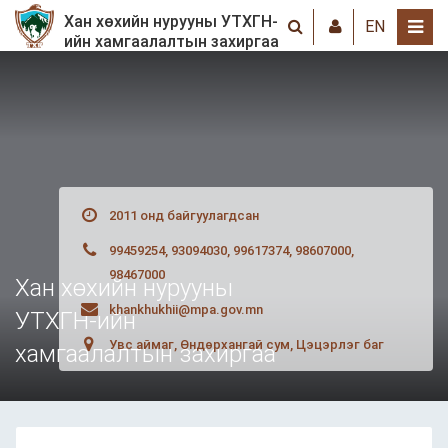
Хан хөхийн нурууны УТХГН-
EN
ийн хамгаалалтын захиргаа
2011 онд байгуулагдсан
99459254, 93094030, 99617374, 98607000,
98467000
Хан хөхийн нурууны
khankhukhii@mpa.gov.mn
УТХГН-ийн
Увс аймаг, Өндөрхангай сум, Цэцэрлэг баг
хамгаалалтын захиргаа