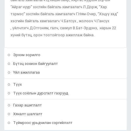
“Айраг нуур” хэсгийн байгаль хамгаалагч Л.Дорж, “Хар
тэрмэс” хэсгийн байгаль хамгаалагч Г.Ням-Очир, “Хэцүү хад”
хэсгийн байгаль хамгаалагч Ч.Батсүх , жолооч Ч.Гансүх
, үйлчлэгч Д.Отгоням, галч, сахиул В.Бат-Эрдэнэ, нарын 22
хүний бүтэц, орон тоотойгоор ажиллаж байна.
Эрхэм зорилго
Бүтэц зохион байгуулалт
Үйл ажиллагаа
Түүх
Түүх соёлын дурсгалт газрууд
Газар ашиглалт
Хяналт шалгалт
Түймрээс урьдчилан сэргийлэлт