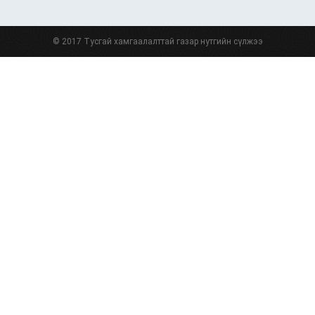
© 2017 Тусгай хамгаалалттай газар нутгийн сүлжээ