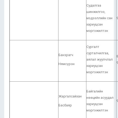
Судалгаа
шинжилгээ,
мэдээллийн сан
хариуцсан
мэргэжилтэн
Сургалт
сурталчилгаа,
Банзрагч
аялал жуулчлал
Нямсүрэн
хариуцсан
мэргэжилтэн
Байгалийн
Жаргалсайхан
нөөцийн асуудал
хариуцсан
Басбаяр
мэргэжилтэн