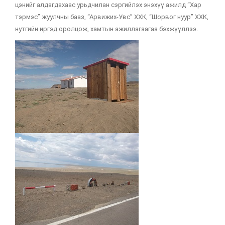
цэнийг алдагдахаас урьдчилан сэргийлэх энэхүү ажилд “Хар
тэрмэс” жуулчны бааз, “Арвижих-Увс” ХХК, “Шорвог нуур” ХХК,
нутгийн иргэд оролцож, хамтын ажиллагаагаа бэхжүүллээ.