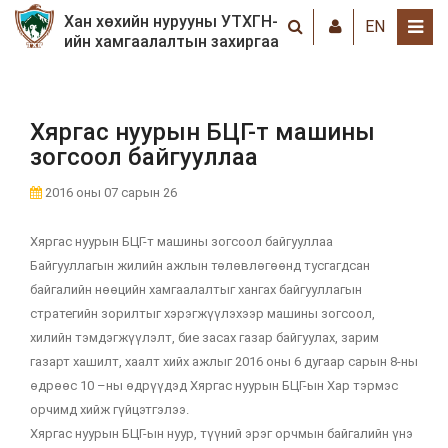
Хан хөхийн нурууны УТХГН-
EN
ийн хамгаалалтын захиргаа
Хяргас нуурын БЦГ-т машины
зогсоол байгууллаа
2016 оны 07 сарын 26
Хяргас нуурын БЦГ-т машины зогсоол байгууллаа
Байгууллагын жилийн ажлын төлөвлөгөөнд тусгагдсан
байгалийн нөөцийн хамгаалалтыг хангах байгууллагын
стратегийн зорилтыг хэрэгжүүлэхээр машины зогсоол,
хилийн тэмдэгжүүлэлт, бие засах газар байгуулах, зарим
газарт хашилт, хаалт хийх ажлыг 2016 оны 6 дугаар сарын 8-ны
өдрөөс 10 –ны өдрүүдэд Хяргас нуурын БЦГ-ын Хар тэрмэс
орчимд хийж гүйцэтгэлээ.
Хяргас нуурын БЦГ-ын нуур, түүний эрэг орчмын байгалийн үнэ