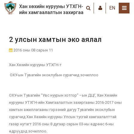
Хан хөхийн нурууны УТХГН-
EN
ийн хамгаалалтын захиргаа
2 улсын хамтын эко аялал
2016 оны 08 сарын 11
Хан Хөхийн нурууны УТХГН-т
ОХУ-ын Тувагийн экоклубын сурагчид зочиллоо
ОХУ-ын Тувагийн “Увс нуурын хотгор” –ын ДЦГ, Хан Хөхийн
нурууны УТХГН-ийн Хамгаалалтын захиргааны 2016-2017 оны
хамтын ажиллагааны гэрээний дагуу Тувагийн экоклубын
сурагчид Хан Хөхийн нурууны Улсын тусгай хамгаалалттай
газар нутагт 2016 оны 8 дугаар сарын 03-ны өдрөөс 6-ны
өдрүүдэд зочиллоо.