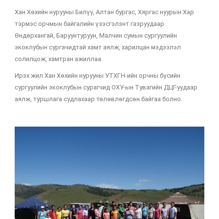
Хан Хөхийн нурууны Билүү, Алтан бургас, Хяргас нуурын Хар
тэрмэс орчмын байгалийн үзэсгэлэнт газруудаар
Өндөрхангай, Баруунтуруун, Малчин сумын сургуулийн
экоклубын сургачидтай хамт аялж, харилцан мэдээлэл
солилцож, хамтран ажиллаа.
Ирэх жил Хан Хөхийн нурууны УТХГН-ийн орчны бүсийн
сургуулийн экоклубын сурагчид ОХУ-ын Тувагийн ДЦГ-уудаар
аялж, туршлага судлахаар төлөвлөгдсөн байгаа болно.