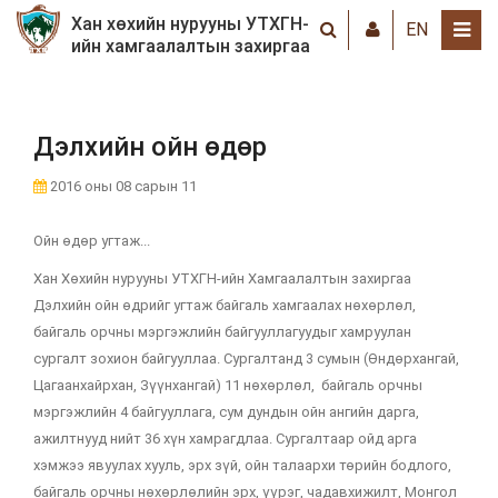
Хан хөхийн нурууны УТХГН-
EN
ийн хамгаалалтын захиргаа
Дэлхийн ойн өдөр
2016 оны 08 сарын 11
Ойн өдөр угтаж...
Хан Хөхийн нурууны УТХГН-ийн Хамгаалалтын захиргаа
Дэлхийн ойн өдрийг угтаж байгаль хамгаалах нөхөрлөл,
байгаль орчны мэргэжлийн байгууллагуудыг хамруулан
сургалт зохион байгууллаа. Сургалтанд 3 сумын (Өндөрхангай,
Цагаанхайрхан, Зүүнхангай) 11 нөхөрлөл, байгаль орчны
мэргэжлийн 4 байгууллага, сум дундын ойн ангийн дарга,
ажилтнууд нийт 36 хүн хамрагдлаа. Сургалтаар ойд арга
хэмжээ явуулах хууль, эрх зүй, ойн талаархи төрийн бодлого,
байгаль орчны нөхөрлөлийн эрх, үүрэг, чадавхижилт, Монгол