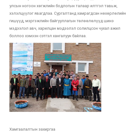
улсын ногоон хөгжлийн бодлогын талаар илтгэл тавьж,
хэлэлцүүлэг явагдлаа. Сургалтанд хамрагдсан нөхөрлөлийн
гишүүд, мэргэжлийн байгууллагын төлөөлөлүүд шинэ
мэдээлэл авч, харилцан мэдээлэл солилцсон чухал ажил
боллоо хэмээн сэтгэл хангалуун байлаа.
Хамгаалалтын захиргаа