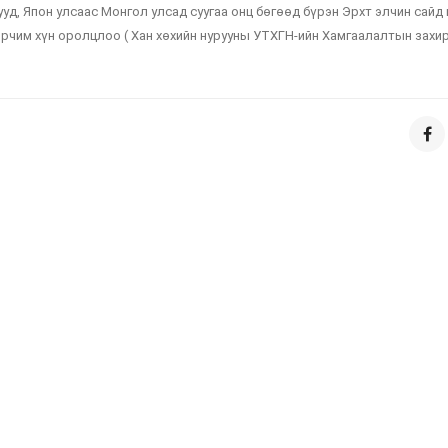
ууд, Япон улсаас Монгол улсад суугаа онц бөгөөд бүрэн Эрхт элчин сайд
орчим хүн оролцлоо ( Хан хөхийн нурууны УТХГН-ийн Хамгаалалтын захир