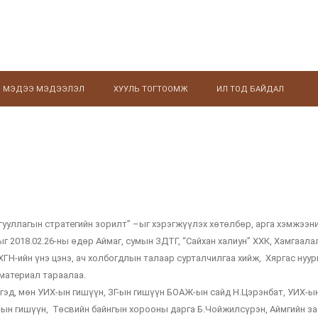
МЭДЭЭ МЭДЭЭЛЭЛ
ХУУЛЬ ТОГТООМЖ
ИЛ ТОД БАЙДАЛ
гууллагын стратегийн зорилт” –ыг хэрэгжүүлэх хөтөлбөр, арга хэмжээн
г 2018.02.26-ны өдөр Аймаг, сумын ЗДТГ, “Сайхан халиун” ХХК, Хамгаал
ХГН-ийн үнэ цэнэ, ач холбогдлын талаар сурталчилгаа хийж, Хяргас нуур
 материал тараалаа.
ргэд, мөн УИХ-ын гишүүн, ЗГ-ын гишүүн БОАЖ-ын сайд Н.Цэрэнбат, УИХ-ы
Х-ын гишүүн, Төсвийн байнгын хорооны дарга Б.Чойжилсүрэн, Аймгийн за