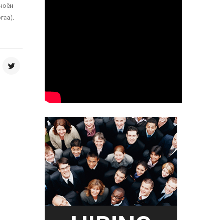
 ноён
гаа).