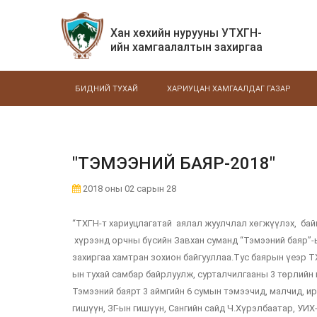
Хан хөхийн нурууны УТХГН-
ийн хамгаалалтын захиргаа
БИДНИЙ ТУХАЙ
ХАРИУЦАН ХАМГААЛДАГ ГАЗАР
"ТЭМЭЭНИЙ БАЯР-2018"
2018 оны 02 сарын 28
“ТХГН-т хариуцлагатай аялал жуулчлал хөгжүүлэх, бай
хүрээнд орчны бүсийн Завхан суманд “Тэмээний баяр”-ы
захиргаа хамтран зохион байгууллаа.Тус баярын үеэр Т
ын тухай самбар байрлуулж, сурталчилгааны 3 төрлийн
Тэмээний баярт 3 аймгийн 6 сумын тэмээчид, малчид, и
гишүүн, ЗГ-ын гишүүн, Сангийн сайд Ч.Хүрэлбаатар, УИ