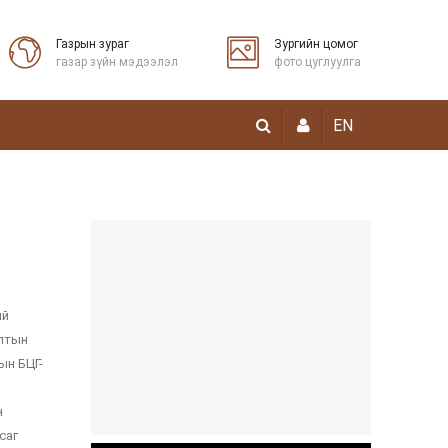
Газрын зураг
Зургийн цомог
газар зүйн мэдээлэл
фото цуглуулга
EN
ий
алтын
ын БЦГ-
н
саг