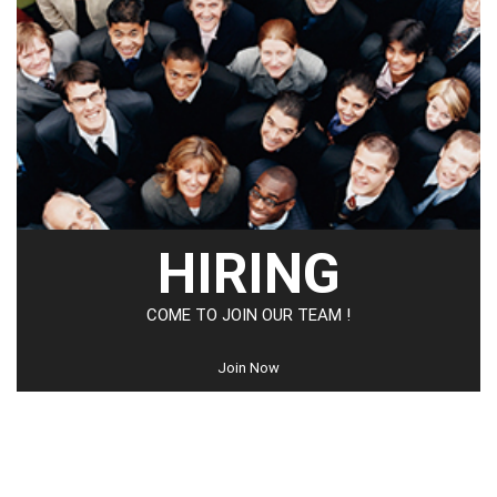
HIRING
COME TO JOIN OUR TEAM !
Join Now