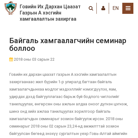
Говийн Их Дархан Цаазат
EN
Газрын А хэсгийн
хамгаалалтын захиргаа
Байгаль хамгаалагчийн семинар
боллоо
2018 оны 03 сарын 22
Говийн их дархан цаазат газрын А хэсгийн хамгаалалтын
захиргаанаас жил бүрийн 1-р улиралд багтаан байгаль
хамгаалагчдынхаа мэдлэг мэдээллийг нэмэгдүүлэх, яам,
удирдах дээд байгууллагаас барьж буй бодлого чиглэлийг
танилцуулах, өнгөрсөн оны ажлын алдаа оноог дүгнэн цэгнэж,
шинэ онд хийх ажлаа танилцуулах зорилгоор байгаль
хамгаалагчдын семинарыг зохион байгуулж ирсэн. 2018 оны
семинарыг 2018 оны 02 сарын 23,24-нд амжилттай зохион
байгуулсан бөгөөд энэхүү сургалтын үеэр Говь-Алтай аймгийн