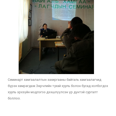
Семинарт хамгаалалтын захиргааны байгаль хамгаалагчид
бүрэн хамрагдаж Зөрчлийн тухай хууль болон бусад холбогдох
хууль эрхзүйн мэдлэгээ дээшлүүлсэн үр дүнтэй сургалт
боллоо.