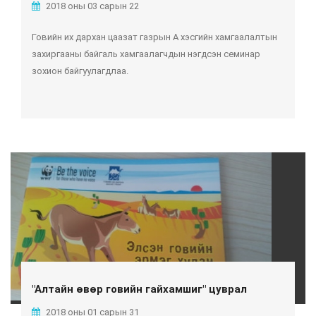
2018 оны 03 сарын 22
Говийн их дархан цаазат газрын А хэсгийн хамгаалалтын
захиргааны байгаль хамгаалагчдын нэгдсэн семинар
зохион байгуулагдлаа.
"Алтайн өвөр говийн гайхамшиг" цуврал
2018 оны 01 сарын 31