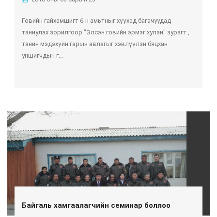
Говийн гайхамшигт 6-н амьтныг хүүхэд багачуудад
таниулах зорилгоор "Элсэн говийн эрмэг хулан" зурагт ,
танин мэдэхүйн гарын авлагыг хэвлүүлэн бяцхан
уншигчдын г...
Байгаль хамгаалагчийн семинар боллоо