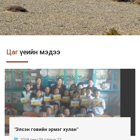
Цаг
үеийн мэдээ
"Элсэн говийн эрмэг хулан"
2018 оны 03 сарын 23