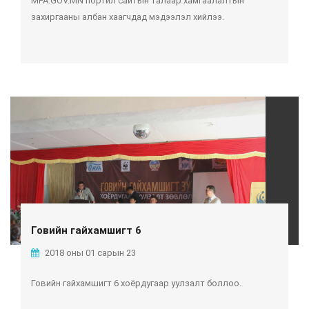
MPA.GOV.MN портйл сайтын талаар хамгаалалтын
захиргааны албан хаагчдад мэдээлэл хийлээ.
Говийн гайхамшигт 6
2018 оны 01 сарын 23
Говийн гайхамшигт 6 хоёрдугаар уулзалт боллоо.