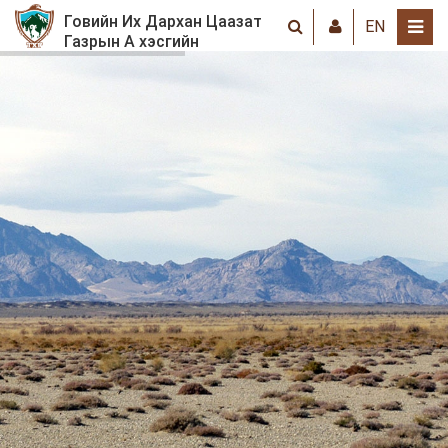
Говийн Их Дархан Цаазат
EN
Газрын А хэсгийн
хамгаалалтын захиргаа