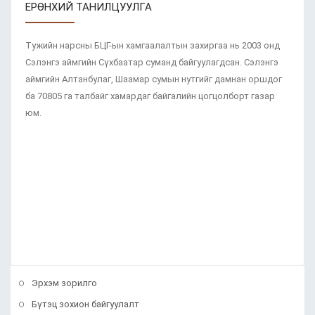
ЕРӨНХИЙ ТАНИЛЦУУЛГА
Тужийн нарсны БЦГ-ын хамгаалалтын захиргаа нь 2003 онд
Сэлэнгэ аймгийн Сүхбаатар суманд байгуулагдсан. Сэлэнгэ
аймгийн Алтанбулаг, Шаамар сумын нутгийг дамнан оршдог
ба 70805 га талбайг хамардаг байгалийн цогцолборт газар
юм.
Эрхэм зорилго
Бүтэц зохион байгуулалт