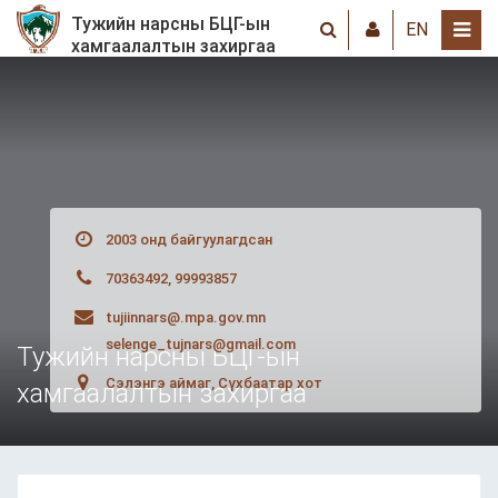
Тужийн нарсны БЦГ-ын
EN
хамгаалалтын захиргаа
2003 онд байгуулагдсан
70363492, 99993857
tujiinnars@.mpa.gov.mn
selenge_tujnars@gmail.com
Тужийн нарсны БЦГ-ын
Сэлэнгэ аймаг, Сүхбаатар хот
хамгаалалтын захиргаа