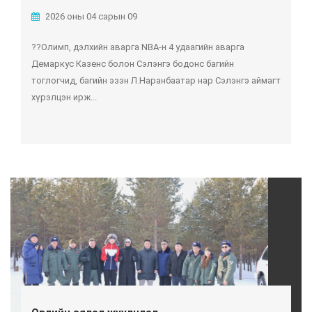
2026 оны 04 сарын 09
??Олимп, дэлхийн аварга NBA-н 4 удаагийн аварга
Демаркус Казенс болон Сэлэнгэ бодонс багийн
тоглогчид, багийн эзэн Л.Наранбаатар нар Сэлэнгэ аймагт
хүрэлцэн ирж...