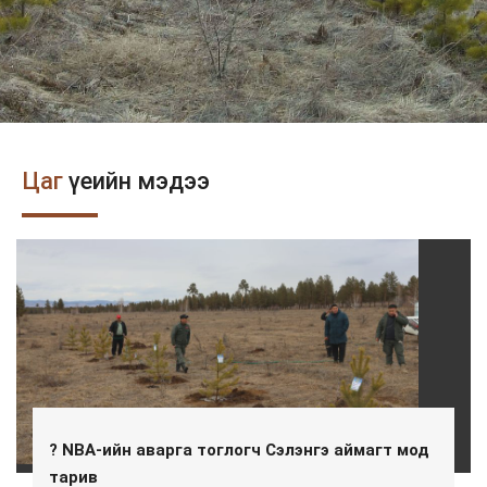
Цаг
үеийн мэдээ
? NBA-ийн аварга тоглогч Сэлэнгэ аймагт мод
тарив