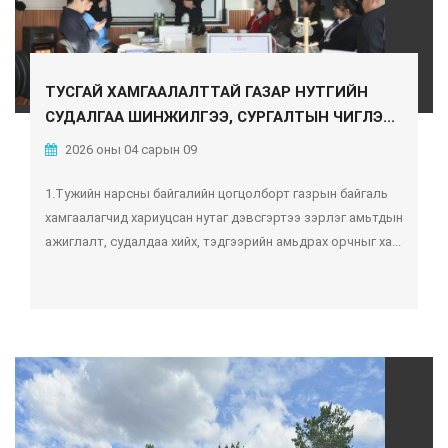
ТУСГАЙ ХАМГААЛАЛТТАЙ ГАЗАР НУТГИЙН
СУДАЛГАА ШИНЖИЛГЭЭ, СУРГАЛТЫН ЧИГЛЭ...
2026 оны 04 сарын 09
1.Тужийн нарсны байгалийн цогцолборт газрын байгаль
хамгаалагчид хариуцсан нутаг дэвсгэртээ зэрлэг амьтдын
ажиглалт, судалдаа хийх, тэдгээрийн амьдрах орчныг ха...