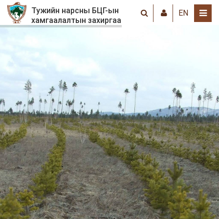
Тужийн нарсны БЦГ-ын
EN
хамгаалалтын захиргаа