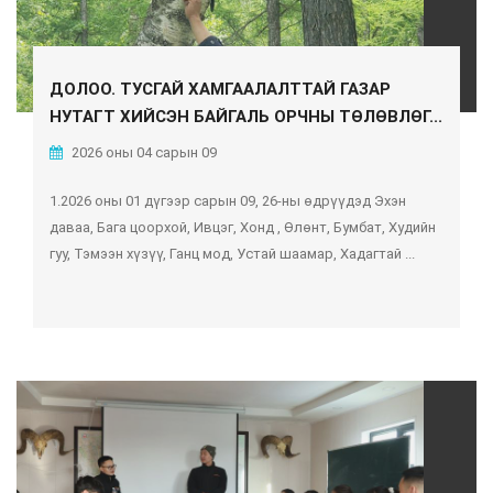
ДОЛОО. ТУСГАЙ ХАМГААЛАЛТТАЙ ГАЗАР
НУТАГТ ХИЙСЭН БАЙГАЛЬ ОРЧНЫ ТӨЛӨВЛӨГ...
2026 оны 04 сарын 09
1.2026 оны 01 дүгээр сарын 09, 26-ны өдрүүдэд Эхэн
даваа, Бага цоорхой, Ивцэг, Хонд , Өлөнт, Бумбат, Худийн
гуу, Тэмээн хүзүү, Ганц мод, Устай шаамар, Хадагтай ...