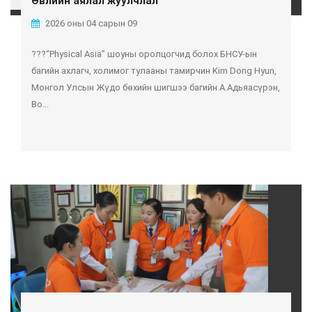
Өвлийн аялал жуулчлал
2026 оны 04 сарын 09
???“Physical Asia” шоуны оролцогчид болох БНСУ-ын
багийн ахлагч, холимог тулааны тамирчин Kim Dong Hyun,
Монгол Улсын Жүдо бөхийн шигшээ багийн А.Адьяасүрэн,
Во...