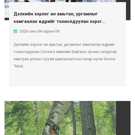
Дэлхийн зэрлэг ан амьтан, ургамлыг
хамгаалах өдрийг тохиолдуулан хэрэг...
2026 оны 04 сарын 09
Дэлхийн зэрлэг ан амьтан, ургамлыг хамгаалах өдрийг
тохиолдуулан Сэлэнгэ аймгийн Байгаль орчны газартай
хамтран улсын тусгай хамгаалалтын газар нутаг болох
“Мой...