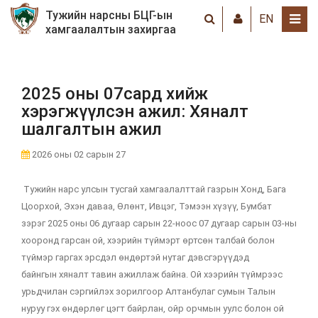
Тужийн нарсны БЦГ-ын
EN
хамгаалалтын захиргаа
2025 оны 07сард хийж
хэрэгжүүлсэн ажил: Хяналт
шалгалтын ажил
2026 оны 02 сарын 27
Тужийн нарс улсын тусгай хамгаалалттай газрын Хонд, Бага
Цоорхой, Эхэн даваа, Өлөнт, Ивцэг, Тэмээн хүзүү, Бумбат
зэрэг 2025 оны 06 дугаар сарын 22-ноос 07 дугаар сарын 03-ны
хооронд гарсан ой, хээрийн түймэрт өртсөн талбай болон
түймэр гаргах эрсдэл өндөртэй нутаг дэвсгэрүүдэд
байнгын хяналт тавин ажиллаж байна. Ой хээрийн түймрээс
урьдчилан сэргийлэх зорилгоор Алтанбулаг сумын Талын
нуруу гэх өндөрлөг цэгт байрлан, ойр орчмын уулс болон ой