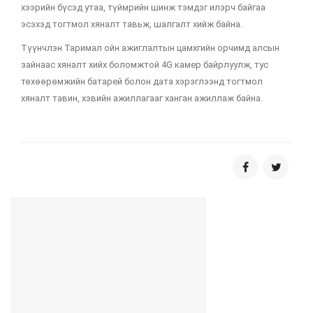
хээрийн бүсэд утаа, түймрийн шинж тэмдэг илэрч байгаа
эсэхэд тогтмол хяналт тавьж, шалгалт хийж байна.
Түүнчлэн Таримал ойн ажиглалтын цамхгийн орчимд алсын
зайнаас хяналт хийх боломжтой 4G камер байрлуулж, тус
төхөөрөмжийн батарей болон дата хэрэглээнд тогтмол
хяналт тавин, хэвийн ажиллагааг ханган ажиллаж байна.