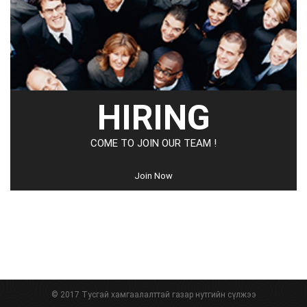
HIRING
COME TO JOIN OUR TEAM !
Join Now
© 2017 Тусгай хамгаалалттай газар нутгийн сүлжээ