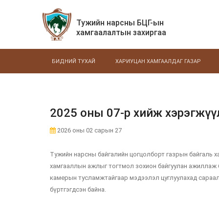
Тужийн нарсны БЦГ-ын
хамгаалалтын захиргаа
БИДНИЙ ТУХАЙ
ХАРИУЦАН ХАМГААЛДАГ ГАЗАР
2025 оны 07-р хийж хэрэгжү
2026 оны 02 сарын 27
Тужийн нарсны байгалийн цогцолборт газрын байгаль х
хамгааллын ажлыг тогтмол зохион байгуулан ажиллаж б
камерын тусламжтайгаар мэдээлэл цуглуулахад сараал ч
бүртгэгдсэн байна.