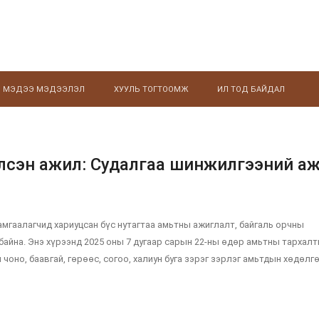
МЭДЭЭ МЭДЭЭЛЭЛ
ХУУЛЬ ТОГТООМЖ
ИЛ ТОД БАЙДАЛ
үлсэн ажил: Судалгаа шинжилгээний а
амгаалагчид хариуцсан бүс нутагтаа амьтны ажиглалт, байгаль орчны
айна. Энэ хүрээнд 2025 оны 7 дугаар сарын 22-ны өдөр амьтны тархалт
оно, баавгай, гөрөөс, согоо, халиун буга зэрэг зэрлэг амьтдын хөдөлг