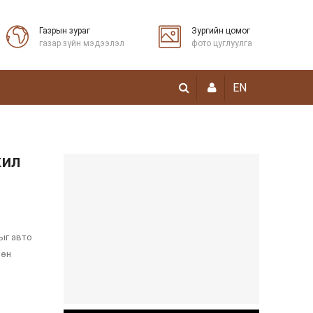
Газрын зураг
Зургийн цомог
газар зүйн мэдээлэл
фото цуглуулга
EN
жил
ыг авто
өөн