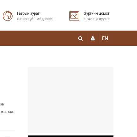
Газрын зураг
Зургийн цомог
газар зүйн мэдээлэл
фото цуглуулга
EN
дэн
ллалаа.