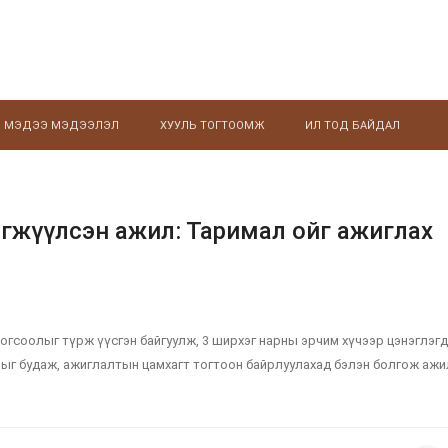
МЭДЭЭ МЭДЭЭЛЭЛ
ХУУЛЬ ТОГТООМЖ
ИЛ ТОД БАЙДАЛ
эгжүүлсэн ажил: Таримал ойг ажиглах
гсоолыг түрж үүсгэн байгуулж, 3 ширхэг нарны эрчим хүчээр цэнэглэг
выг будаж, ажиглалтын цамхагт тогтоон байрлуулахад бэлэн болгож ажи