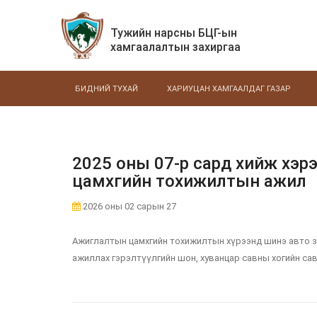
Тужийн нарсны БЦГ-ын
хамгаалалтын захиргаа
БИДНИЙ ТУХАЙ
ХАРИУЦАН ХАМГААЛДАГ ГАЗАР
2025 оны 07-р сард хийж хэр
цамхгийн тохижилтын ажил
2026 оны 02 сарын 27
Ажиглалтын цамхгийн тохижилтын хүрээнд шинэ авто зо
ажиллах гэрэлтүүлгийн шон, хуванцар савны хогийн са