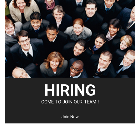
HIRING
COME TO JOIN OUR TEAM !
Join Now