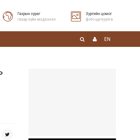
Газрын зураг
Зургийн цомог
газар зүйн мэдээлэл
фото цуглуулга
EN
Ь