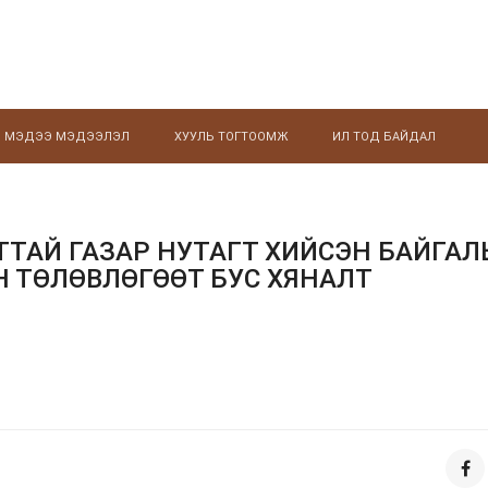
МЭДЭЭ МЭДЭЭЛЭЛ
ХУУЛЬ ТОГТООМЖ
ИЛ ТОД БАЙДАЛ
ТТАЙ ГАЗАР НУТАГТ ХИЙСЭН БАЙГАЛ
 ТӨЛӨВЛӨГӨӨТ БУС ХЯНАЛТ