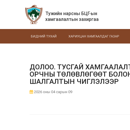
Тужийн нарсны БЦГ-ын
хамгаалалтын захиргаа
БИДНИЙ ТУХАЙ
ХАРИУЦАН ХАМГААЛДАГ ГАЗАР
ДОЛОО. ТУСГАЙ ХАМГААЛАЛ
ОРЧНЫ ТӨЛӨВЛӨГӨӨТ БОЛОН
ШАЛГАЛТЫН ЧИГЛЭЛЭЭР
2026 оны 04 сарын 09