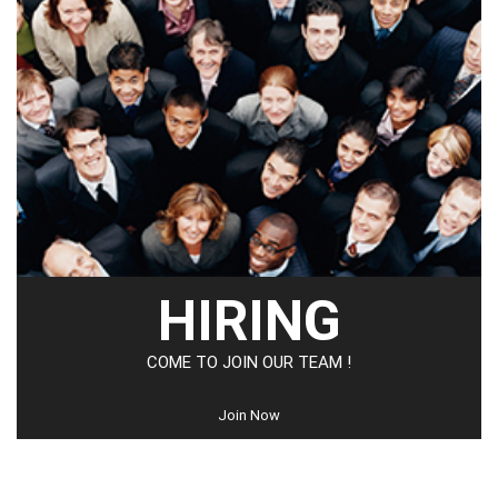
HIRING
COME TO JOIN OUR TEAM !
Join Now