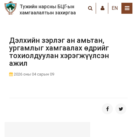
Тужийн нарсны БЦГ-ын
EN
хамгаалалтын захиргаа
Дэлхийн зэрлэг ан амьтан,
ургамлыг хамгаалах өдрийг
тохиолдуулан хэрэгжүүлсэн
ажил
2026 оны 04 сарын 09