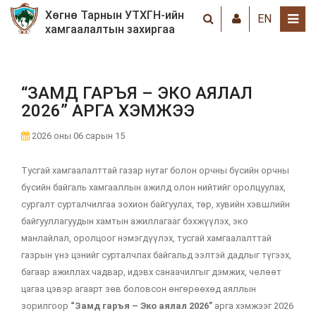
Хөгнө Тарнын УТХГН-ийн
EN
хамгаалалтын захиргаа
“ЗАМД ГАРЪЯ – ЭКО АЯЛАЛ
2026” АРГА ХЭМЖЭЭ
2026 оны 06 сарын 15
Тусгай хамгаалалттай газар нутаг болон орчны бүсийн орчны
бүсийн байгаль хамгааллын ажилд олон нийтийг оролцуулах,
сургалт сурталчилгаа зохион байгуулах, төр, хувийн хэвшлийн
байгууллагуудын хамтын ажиллагааг бэхжүүлэх, эко
манлайлал, оролцоог нэмэгдүүлэх, тусгай хамгаалалттай
газрын үнэ цэнийг сурталчлах байгальд ээлтэй дадлыг түгээх,
багаар ажиллах чадвар, идэвх санаачилгыг дэмжих, чөлөөт
цагаа цэвэр агаарт зөв боловсон өнгөрөөхөд аяллын
зорилгоор
“Замд гаръя – Эко аялал 2026”
арга хэмжээг 2026