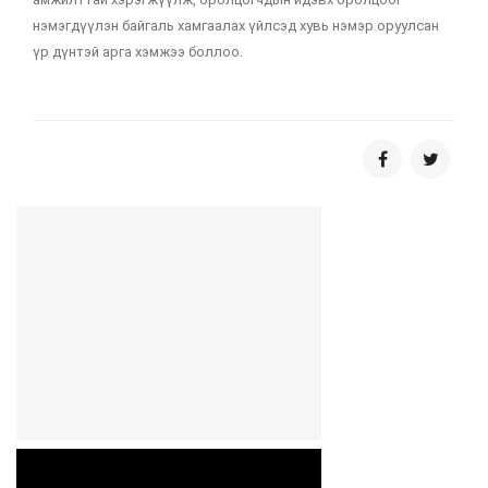
нэмэгдүүлэн байгаль хамгаалах үйлсэд хувь нэмэр оруулсан
үр дүнтэй арга хэмжээ боллоо.