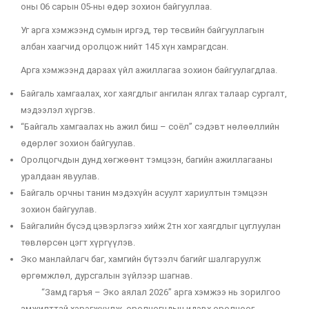
оны 06 сарын 05-ны өдөр зохион байгууллаа.
Уг арга хэмжээнд сумын иргэд, төр төсвийн байгууллагын
албан хаагчид оролцож нийт 145 хүн хамрагдсан.
Арга хэмжээнд дараах үйл ажиллагаа зохион байгуулагдлаа.
Байгаль хамгаалах, хог хаягдлыг ангилан ялгах талаар сургалт,
мэдээлэл хүргэв.
“Байгаль хамгаалах нь ажил биш – соёл” сэдэвт нөлөөллийн
өдөрлөг зохион байгуулав.
Оролцогчдын дунд хөгжөөнт тэмцээн, багийн ажиллагааны
уралдаан явуулав.
Байгаль орчны танин мэдэхүйн асуулт хариултын тэмцээн
зохион байгуулав.
Байгалийн бүсэд цэвэрлэгээ хийж 2тн хог хаягдлыг цуглуулан
төвлөрсөн цэгт хүргүүлэв.
Эко манлайлагч баг, хамгийн бүтээлч багийг шалгаруулж
өргөмжлөл, дурсгалын зүйлээр шагнав.
“Замд гаръя – Эко аялал 2026” арга хэмжээ нь зорилгоо
амжилттай хэрэгжүүлж, оролцогчдын идэвх оролцоог